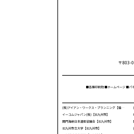
〒803-0
■各種印刷物 ■ホームページ ■パ
(株)アイアン・ワークス・プランニング【福岡市】
イーコムジャパン(株)【北九州市】
関門海峡日本遺産協議会【北九州市】
北九州市立大学【北九州市】