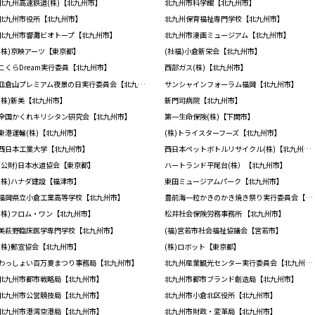
北九州高速鉄道(株)【北九州市】
北九州市科学館【北九州市】
北九州市役所【北九州市】
北九州保育福祉専門学校【北九州市】
北九州市響灘ビオトープ【北九州市】
北九州市漫画ミュージアム【北九州市】
(株)京映アーツ【東京都】
(社福)小倉新栄会【北九州市】
こくらDream実行委員【北九州市】
西部ガス(株)【北九州市】
皿倉山プレミアム夜景の日実行委員会【北九州市】
サンシャインフォーラム福岡【北九州市】
(株)新美【北九州市】
新門司病院【北九州市】
全国かくれキリシタン研究会【北九州市】
第一生命保険(株)【下関市】
東港運輸(株)【北九州市】
(株)トライスターフーズ【北九州市】
西日本工業大学【北九州市】
西日本ペットボトルリサイクル(株)【北九州市】
(公財)日本水道協会【東京都】
ハートランド平尾台(株）【北九州市】
(株)ハナダ建設【福津市】
東田ミュージアムパーク【北九州市】
福岡県立小倉工業高等学校【北九州市】
豊前海一粒かきのかき焼き祭り実行委員会【北九州市】
(株)フロム・ワン【北九州市】
松井社会保険労務事務所 【北九州市】
美萩野臨床医学専門学校【北九州市】
(福)宮若市社会福祉協議会【宮若市】
(株)郵宣協会【北九州市】
(株)ロボット【東京都】
わっしょい百万夏まつり事務局【北九州市】
北九州産業観光センター実行委員会【北九州市】
北九州市都市戦略局【北九州市】
北九州市都市ブランド創造局【北九州市】
北九州市公営競技局【北九州市】
北九州市小倉北区役所【北九州市】
北九州市港湾空港局【北九州市】
北九州市財政・変革局【北九州市】