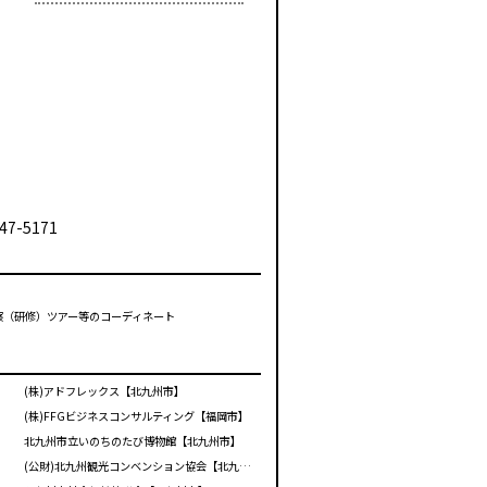
47-5171
視察（研修）ツアー等のコーディネート
(株)アドフレックス【北九州市】
(株)FFGビジネスコンサルティング【福岡市】
北九州市立いのちのたび博物館【北九州市】
(公財)北九州観光コンベンション協会【北九州市】