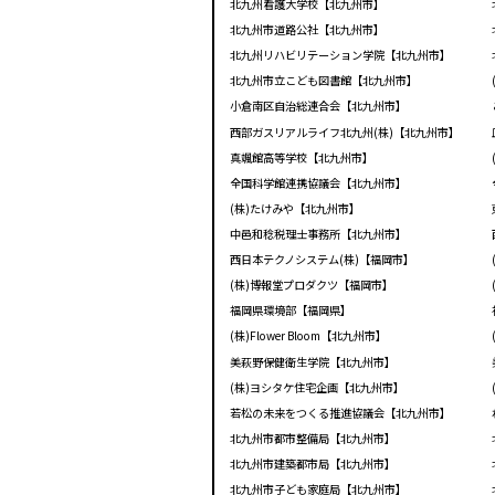
北九州看護大学校【北九州市】
北九州市道路公社【北九州市】
北九州リハビリテーション学院【北九州市】
北九州市立こども図書館【北九州市】
小倉南区自治総連合会【北九州市】
西部ガスリアルライフ北九州(株)【北九州市】
真颯館高等学校【北九州市】
全国科学館連携協議会【北九州市】
(株)たけみや【北九州市】
中邑和稔税理士事務所【北九州市】
西日本テクノシステム(株)【福岡市】
(株)博報堂プロダクツ【福岡市】
福岡県環境部【福岡県】
(株)Flower Bloom【北九州市】
美萩野保健衛生学院【北九州市】
(株)ヨシタケ住宅企画【北九州市】
若松の未来をつくる推進協議会【北九州市】
北九州市都市整備局【北九州市】
北九州市建築都市局【北九州市】
北九州市子ども家庭局【北九州市】