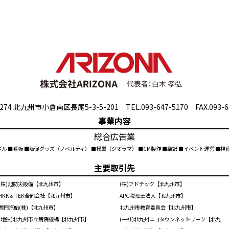
274 北九州市小倉南区長尾5-3-5-201 TEL.093-647-5170 FAX.093-6
事業内容
総合広告業
ネル ■看板 ■販促グッズ（ノベルティ） ■模型（ジオラマ） ■CM製作 ■翻訳 ■イベント運営 ■
主要取引先
(株)旭防災設備【北九州市】
(株)アドテック【北九州市】
HKK＆TEK合同会社【北九州市】
APG税理士法人【北九州市】
関門汽船(株)【北九州市】
北九州市教育委員会【北九州市】
(地独)北九州市立病院機構【北九州市】
(一社)北九州エコタウンネットワーク【北九州市】