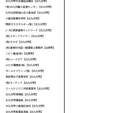
北九州市社会福祉協議会【北九州市】
(株)北九州輸入促進センター【北九州市】
九州北部税理士会小倉支部【北九州市】
小倉日新館中学校【北九州市】
西部ガスエネルギー(株)【北九州市】
(一社)資源循環ネットワーク【北九州市】
(株)スターフライヤー【北九州市】
(株)タカギ【北九州市】
(株)長崎材木店一級建築士事務所【古賀市】
ニビシ醤油(株)【古賀市】
(株)ハートピア【北九州市】
ひびき灘開発(株)【北九州市】
ポールトゥウィン(株)【北九州市】
美萩野女子高等学校【北九州市】
(株)ヤノテック【北九州市】
ワールドミクニ共同事業体【北九州市】
北九州市環境局【北九州市】
北九州市建設局【北九州市】
北九州市小倉南区役所【北九州市】
北九州市産業経済局【北九州市】