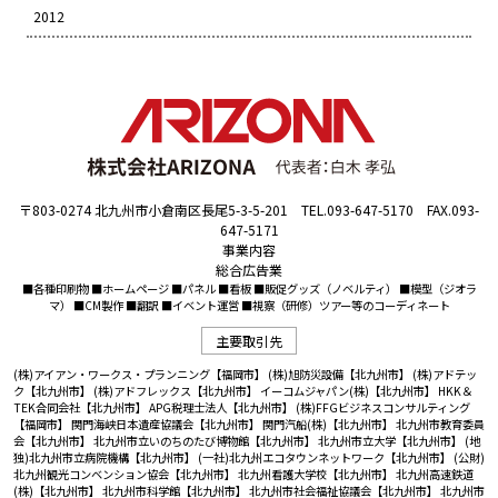
2012
〒803-0274 北九州市小倉南区長尾5-3-5-201 TEL.093-647-5170 FAX.093-
647-5171
事業内容
総合広告業
■各種印刷物 ■ホームページ ■パネル ■看板 ■販促グッズ（ノベルティ） ■模型（ジオラ
マ） ■CM製作 ■翻訳 ■イベント運営 ■視察（研修）ツアー等のコーディネート
主要取引先
(株)アイアン・ワークス・プランニング【福岡市】
(株)旭防災設備【北九州市】
(株)アドテッ
ク【北九州市】
(株)アドフレックス【北九州市】
イーコムジャパン(株)【北九州市】
HKK＆
TEK合同会社【北九州市】
APG税理士法人【北九州市】
(株)FFGビジネスコンサルティング
【福岡市】
関門海峡日本遺産協議会【北九州市】
関門汽船(株)【北九州市】
北九州市教育委員
会【北九州市】
北九州市立いのちのたび博物館【北九州市】
北九州市立大学【北九州市】
(地
独)北九州市立病院機構【北九州市】
(一社)北九州エコタウンネットワーク【北九州市】
(公財)
北九州観光コンベンション協会【北九州市】
北九州看護大学校【北九州市】
北九州高速鉄道
(株)【北九州市】
北九州市科学館【北九州市】
北九州市社会福祉協議会【北九州市】
北九州市