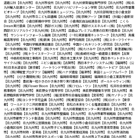
道路公社【北九州市】
北九州市役所【北九州市】
北九州保育福祉専門学校【北九州市】
(株)北
九州輸入促進センター【北九州市】
北九州リハビリテーション学院【北九州市】
北九州市響灘
ビオトープ【北九州市】
北九州市漫画ミュージアム【北九州市】
九州北部税理士会小倉支部
【北九州市】
北九州市立こども図書館【北九州市】
(株)京映アーツ【東京都】
(社福)小倉新栄
会【北九州市】
小倉日新館中学校【北九州市】
小倉南区自治総連合会【北九州市】
こくら
Dream実行委員【北九州市】
西部ガス(株)【北九州市】
西部ガスエネルギー(株)【北九州市】
西部ガスリアルライフ北九州(株)【北九州市】
皿倉山プレミアム夜景の日実行委員会【北九州
市】
サンシャインフォーラム福岡【北九州市】
(一社)資源循環ネットワーク【北九州市】
真颯
館高等学校【北九州市】
(株)新美【北九州市】
新門司病院【北九州市】
(株)スターフライヤー
【北九州市】
全国科学館連携協議会【北九州市】
全国かくれキリシタン研究会【北九州市】
第一生命保険(株)【下関市】
(株)タカギ【北九州市】
(株)たけみや【北九州市】
東港運輸(株)
【北九州市】
(株)トライスターフーズ【北九州市】
(株)長崎材木店一級建築士事務所【古賀
市】
中邑和稔税理士事務所【北九州市】
西日本工業大学【北九州市】
西日本ペットボトルリ
サイクル(株)【北九州市】
ニビシ醤油(株)【古賀市】
西日本テクノシステム(株)【福岡市】
(公
財)日本水道協会【東京都】
ハートランド平尾台(株）【北九州市】
(株)ハートピア【北九州
市】
(株)博報堂プロダクツ【福岡市】
(株)ハナダ建設【福津市】
東田ミュージアムパーク【北
九州市】
ひびき灘開発(株)【北九州市】
福岡県環境部【福岡県】
福岡県立小倉工業高等学校
【北九州市】
豊前海一粒かきのかき焼き祭り実行委員会【北九州市】
ポールトゥウィン(株)
【北九州市】
(株)Flower Bloom【北九州市】
(株)フロム・ワン【北九州市】
松井社会保険労
務事務所 【北九州市】
美萩野女子高等学校【北九州市】
美萩野保健衛生学院【北九州市】
美
萩野臨床医学専門学校【北九州市】
(福)宮若市社会福祉協議会【宮若市】
(株)ヤノテック【北
九州市】
(株)ヨシタケ住宅企画【北九州市】
(株)郵宣協会【北九州市】
(株)ロボット【東京
都】
ワールドミクニ共同事業体【北九州市】
若松の未来をつくる推進協議会【北九州市】
わ
っしょい百万夏まつり事務局【北九州市】
北九州産業観光センター実行委員会【北九州市】
北
九州市環境局【北九州市】
北九州市都市整備局【北九州市】
北九州市都市戦略局【北九州市】
北九州市都市ブランド創造局【北九州市】
北九州市建設局【北九州市】
北九州市建築都市局
【北九州市】
北九州市公営競技局【北九州市】
北九州市小倉北区役所【北九州市】
北九州市
小倉南区役所【北九州市】
北九州市子ども家庭局【北九州市】
北九州市港湾空港局【北九州
市】
北九州市財政・変革局【北九州市】
北九州市産業経済局【北九州市】
北九州市消防局
【北九州市】
北九州市市民文化スポーツ局【北九州市】
北九州市上下水道局【北九州市】
北