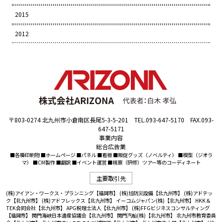
2015
2012
〒803-0274 北九州市小倉南区長尾5-3-5-201 TEL.093-647-5170 FAX.093-
647-5171
事業内容
総合広告業
■各種印刷物 ■ホームページ ■パネル ■看板 ■販促グッズ（ノベルティ） ■模型（ジオラ
マ） ■CM製作 ■翻訳 ■イベント運営 ■視察（研修）ツアー等のコーディネート
主要取引先
(株)アイアン・ワークス・プランニング【福岡市】
(株)旭防災設備【北九州市】
(株)アドテッ
ク【北九州市】
(株)アドフレックス【北九州市】
イーコムジャパン(株)【北九州市】
HKK＆
TEK合同会社【北九州市】
APG税理士法人【北九州市】
(株)FFGビジネスコンサルティング
【福岡市】
関門海峡日本遺産協議会【北九州市】
関門汽船(株)【北九州市】
北九州市教育委員