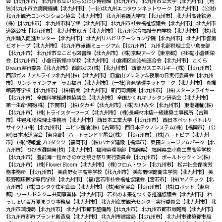
会【北九州市】
北九州市立いのちのたび博物館【北九州市】
北九州市立大学【北九州市】
(地
独)北九州市立病院機構【北九州市】
(一社)北九州エコタウンネットワーク【北九州市】
(公財)
北九州観光コンベンション協会【北九州市】
北九州看護大学校【北九州市】
北九州高速鉄道
(株)【北九州市】
北九州市科学館【北九州市】
北九州市社会福祉協議会【北九州市】
北九州市
道路公社【北九州市】
北九州市役所【北九州市】
北九州保育福祉専門学校【北九州市】
(株)北
九州輸入促進センター【北九州市】
北九州リハビリテーション学院【北九州市】
北九州市響灘
ビオトープ【北九州市】
北九州市漫画ミュージアム【北九州市】
九州北部税理士会小倉支部
【北九州市】
北九州市立こども図書館【北九州市】
(株)京映アーツ【東京都】
(社福)小倉新栄
会【北九州市】
小倉日新館中学校【北九州市】
小倉南区自治総連合会【北九州市】
こくら
Dream実行委員【北九州市】
西部ガス(株)【北九州市】
西部ガスエネルギー(株)【北九州市】
西部ガスリアルライフ北九州(株)【北九州市】
皿倉山プレミアム夜景の日実行委員会【北九州
市】
サンシャインフォーラム福岡【北九州市】
(一社)資源循環ネットワーク【北九州市】
真颯
館高等学校【北九州市】
(株)新美【北九州市】
新門司病院【北九州市】
(株)スターフライヤー
【北九州市】
全国科学館連携協議会【北九州市】
全国かくれキリシタン研究会【北九州市】
第一生命保険(株)【下関市】
(株)タカギ【北九州市】
(株)たけみや【北九州市】
東港運輸(株)
【北九州市】
(株)トライスターフーズ【北九州市】
(株)長崎材木店一級建築士事務所【古賀
市】
中邑和稔税理士事務所【北九州市】
西日本工業大学【北九州市】
西日本ペットボトルリ
サイクル(株)【北九州市】
ニビシ醤油(株)【古賀市】
西日本テクノシステム(株)【福岡市】
(公
財)日本水道協会【東京都】
ハートランド平尾台(株）【北九州市】
(株)ハートピア【北九州
市】
(株)博報堂プロダクツ【福岡市】
(株)ハナダ建設【福津市】
東田ミュージアムパーク【北
九州市】
ひびき灘開発(株)【北九州市】
福岡県環境部【福岡県】
福岡県立小倉工業高等学校
【北九州市】
豊前海一粒かきのかき焼き祭り実行委員会【北九州市】
ポールトゥウィン(株)
【北九州市】
(株)Flower Bloom【北九州市】
(株)フロム・ワン【北九州市】
松井社会保険労
務事務所 【北九州市】
美萩野女子高等学校【北九州市】
美萩野保健衛生学院【北九州市】
美
萩野臨床医学専門学校【北九州市】
(福)宮若市社会福祉協議会【宮若市】
(株)ヤノテック【北
九州市】
(株)ヨシタケ住宅企画【北九州市】
(株)郵宣協会【北九州市】
(株)ロボット【東京
都】
ワールドミクニ共同事業体【北九州市】
若松の未来をつくる推進協議会【北九州市】
わ
っしょい百万夏まつり事務局【北九州市】
北九州産業観光センター実行委員会【北九州市】
北
九州市環境局【北九州市】
北九州市都市整備局【北九州市】
北九州市都市戦略局【北九州市】
北九州市都市ブランド創造局【北九州市】
北九州市建設局【北九州市】
北九州市建築都市局