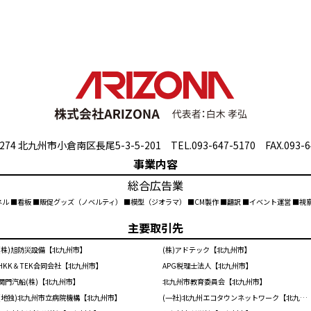
274 北九州市小倉南区長尾5-3-5-201 TEL.093-647-5170 FAX.093-6
事業内容
総合広告業
ネル ■看板 ■販促グッズ（ノベルティ） ■模型（ジオラマ） ■CM製作 ■翻訳 ■イベント運営 ■
主要取引先
(株)旭防災設備【北九州市】
(株)アドテック【北九州市】
HKK＆TEK合同会社【北九州市】
APG税理士法人【北九州市】
関門汽船(株)【北九州市】
北九州市教育委員会【北九州市】
(地独)北九州市立病院機構【北九州市】
(一社)北九州エコタウンネットワーク【北九州市】