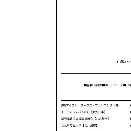
〒803-0
■各種印刷物 ■ホームページ ■パ
(株)アイアン・ワークス・プランニング【福岡市】
イーコムジャパン(株)【北九州市】
関門海峡日本遺産協議会【北九州市】
北九州市立大学【北九州市】