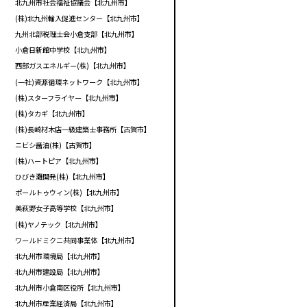
北九州市社会福祉協議会【北九州市】
(株)北九州輸入促進センター【北九州市】
九州北部税理士会小倉支部【北九州市】
小倉日新館中学校【北九州市】
西部ガスエネルギー(株)【北九州市】
(一社)資源循環ネットワーク【北九州市】
(株)スターフライヤー【北九州市】
(株)タカギ【北九州市】
(株)長崎材木店一級建築士事務所【古賀市】
ニビシ醤油(株)【古賀市】
(株)ハートピア【北九州市】
ひびき灘開発(株)【北九州市】
ポールトゥウィン(株)【北九州市】
美萩野女子高等学校【北九州市】
(株)ヤノテック【北九州市】
ワールドミクニ共同事業体【北九州市】
北九州市環境局【北九州市】
北九州市建設局【北九州市】
北九州市小倉南区役所【北九州市】
北九州市産業経済局【北九州市】