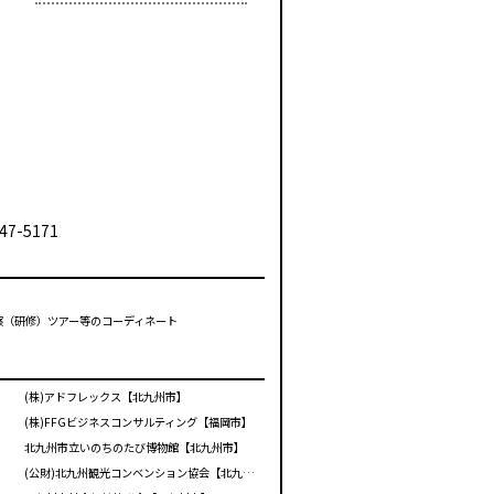
47-5171
視察（研修）ツアー等のコーディネート
(株)アドフレックス【北九州市】
(株)FFGビジネスコンサルティング【福岡市】
北九州市立いのちのたび博物館【北九州市】
(公財)北九州観光コンベンション協会【北九州市】