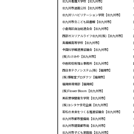
北九州看護大学校【北九州市】
北九州市道路公社【北九州市】
北九州リハビリテーション学院【北九州市】
北九州市立こども図書館【北九州市】
小倉南区自治総連合会【北九州市】
西部ガスリアルライフ北九州(株)【北九州市】
真颯館高等学校【北九州市】
全国科学館連携協議会【北九州市】
(株)たけみや【北九州市】
中邑和稔税理士事務所【北九州市】
西日本テクノシステム(株)【福岡市】
(株)博報堂プロダクツ【福岡市】
福岡県環境部【福岡県】
(株)Flower Bloom【北九州市】
美萩野保健衛生学院【北九州市】
(株)ヨシタケ住宅企画【北九州市】
若松の未来をつくる推進協議会【北九州市】
北九州市都市整備局【北九州市】
北九州市建築都市局【北九州市】
北九州市子ども家庭局【北九州市】