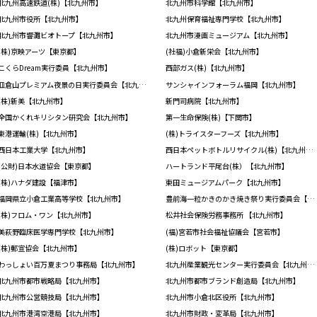
北九州高速鉄道(株)【北九州市】
北九州市科学館【北九州市】
北九州市役所【北九州市】
北九州保育福祉専門学校【北九州市】
北九州市響灘ビオトープ【北九州市】
北九州市漫画ミュージアム【北九州市】
(株)京映アーツ【東京都】
(社福)小倉新栄会【北九州市】
こくらDream実行委員【北九州市】
西部ガス(株)【北九州市】
皿倉山プレミアム夜景の日実行委員会【北九州市】
サンシャインフォーラム福岡【北九州市】
(株)新美【北九州市】
新門司病院【北九州市】
全国かくれキリシタン研究会【北九州市】
第一生命保険(株)【下関市】
東港運輸(株)【北九州市】
(株)トライスターフーズ【北九州市】
西日本工業大学【北九州市】
西日本ペットボトルリサイクル(株)【北九州市】
(公財)日本水道協会【東京都】
ハートランド平尾台(株）【北九州市】
(株)ハナダ建設【福津市】
東田ミュージアムパーク【北九州市】
福岡県立小倉工業高等学校【北九州市】
豊前海一粒かきのかき焼き祭り実行委員会【北九州市】
(株)フロム・ワン【北九州市】
松井社会保険労務事務所 【北九州市】
美萩野臨床医学専門学校【北九州市】
(福)宮若市社会福祉協議会【宮若市】
(株)郵宣協会【北九州市】
(株)ロボット【東京都】
わっしょい百万夏まつり事務局【北九州市】
北九州産業観光センター実行委員会【北九州市】
北九州市都市戦略局【北九州市】
北九州市都市ブランド創造局【北九州市】
北九州市公営競技局【北九州市】
北九州市小倉北区役所【北九州市】
北九州市港湾空港局【北九州市】
北九州市財政・変革局【北九州市】