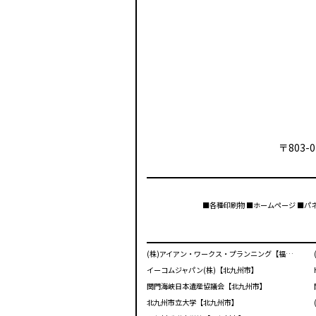
〒803-0
■各種印刷物 ■ホームページ ■パ
(株)アイアン・ワークス・プランニング【福岡市】
イーコムジャパン(株)【北九州市】
関門海峡日本遺産協議会【北九州市】
北九州市立大学【北九州市】