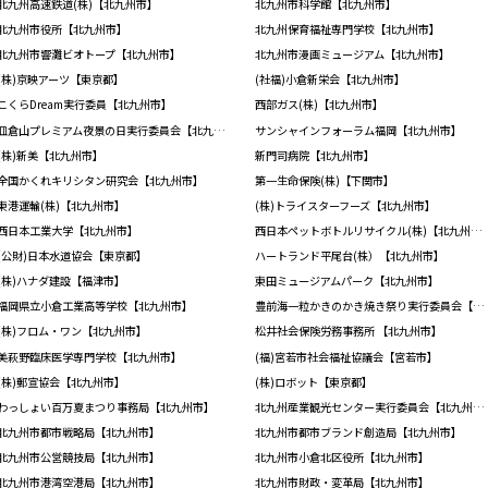
北九州高速鉄道(株)【北九州市】
北九州市科学館【北九州市】
北九州市役所【北九州市】
北九州保育福祉専門学校【北九州市】
北九州市響灘ビオトープ【北九州市】
北九州市漫画ミュージアム【北九州市】
(株)京映アーツ【東京都】
(社福)小倉新栄会【北九州市】
こくらDream実行委員【北九州市】
西部ガス(株)【北九州市】
皿倉山プレミアム夜景の日実行委員会【北九州市】
サンシャインフォーラム福岡【北九州市】
(株)新美【北九州市】
新門司病院【北九州市】
全国かくれキリシタン研究会【北九州市】
第一生命保険(株)【下関市】
東港運輸(株)【北九州市】
(株)トライスターフーズ【北九州市】
西日本工業大学【北九州市】
西日本ペットボトルリサイクル(株)【北九州市】
(公財)日本水道協会【東京都】
ハートランド平尾台(株）【北九州市】
(株)ハナダ建設【福津市】
東田ミュージアムパーク【北九州市】
福岡県立小倉工業高等学校【北九州市】
豊前海一粒かきのかき焼き祭り実行委員会【北九州市】
(株)フロム・ワン【北九州市】
松井社会保険労務事務所 【北九州市】
美萩野臨床医学専門学校【北九州市】
(福)宮若市社会福祉協議会【宮若市】
(株)郵宣協会【北九州市】
(株)ロボット【東京都】
わっしょい百万夏まつり事務局【北九州市】
北九州産業観光センター実行委員会【北九州市】
北九州市都市戦略局【北九州市】
北九州市都市ブランド創造局【北九州市】
北九州市公営競技局【北九州市】
北九州市小倉北区役所【北九州市】
北九州市港湾空港局【北九州市】
北九州市財政・変革局【北九州市】