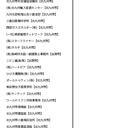
北九州市社会福祉協議会【北九州市】
(株)北九州輸入促進センター【北九州市】
九州北部税理士会小倉支部【北九州市】
小倉日新館中学校【北九州市】
西部ガスエネルギー(株)【北九州市】
(一社)資源循環ネットワーク【北九州市】
(株)スターフライヤー【北九州市】
(株)タカギ【北九州市】
(株)長崎材木店一級建築士事務所【古賀市】
ニビシ醤油(株)【古賀市】
(株)ハートピア【北九州市】
ひびき灘開発(株)【北九州市】
ポールトゥウィン(株)【北九州市】
美萩野女子高等学校【北九州市】
(株)ヤノテック【北九州市】
ワールドミクニ共同事業体【北九州市】
北九州市環境局【北九州市】
北九州市建設局【北九州市】
北九州市小倉南区役所【北九州市】
北九州市産業経済局【北九州市】