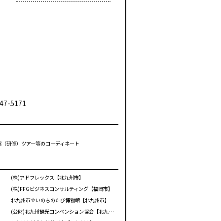
47-5171
視察（研修）ツアー等のコーディネート
(株)アドフレックス【北九州市】
(株)FFGビジネスコンサルティング【福岡市】
北九州市立いのちのたび博物館【北九州市】
(公財)北九州観光コンベンション協会【北九州市】