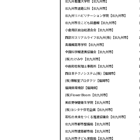
北九州看護大学校【北九州市】
北九州市道路公社【北九州市】
北九州リハビリテーション学院【北九州市】
北九州市立こども図書館【北九州市】
小倉南区自治総連合会【北九州市】
西部ガスリアルライフ北九州(株)【北九州市】
真颯館高等学校【北九州市】
全国科学館連携協議会【北九州市】
(株)たけみや【北九州市】
中邑和稔税理士事務所【北九州市】
西日本テクノシステム(株)【福岡市】
(株)博報堂プロダクツ【福岡市】
福岡県環境部【福岡県】
(株)Flower Bloom【北九州市】
美萩野保健衛生学院【北九州市】
(株)ヨシタケ住宅企画【北九州市】
若松の未来をつくる推進協議会【北九州市】
北九州市都市整備局【北九州市】
北九州市建築都市局【北九州市】
北九州市子ども家庭局【北九州市】