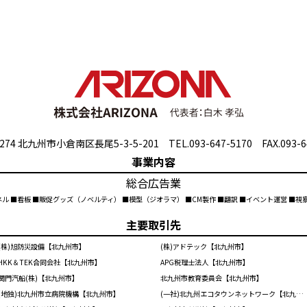
274 北九州市小倉南区長尾5-3-5-201 TEL.093-647-5170 FAX.093-6
事業内容
総合広告業
ネル ■看板 ■販促グッズ（ノベルティ） ■模型（ジオラマ） ■CM製作 ■翻訳 ■イベント運営 ■
主要取引先
(株)旭防災設備【北九州市】
(株)アドテック【北九州市】
HKK＆TEK合同会社【北九州市】
APG税理士法人【北九州市】
関門汽船(株)【北九州市】
北九州市教育委員会【北九州市】
(地独)北九州市立病院機構【北九州市】
(一社)北九州エコタウンネットワーク【北九州市】