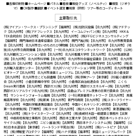
■各種印刷物 ■ホームページ ■パネル ■看板 ■販促グッズ（ノベルティ） ■模型（ジオラ
マ） ■CM製作 ■翻訳 ■イベント運営 ■視察（研修）ツアー等のコーディネート
主要取引先
(株)アイアン・ワークス・プランニング【福岡市】
(株)旭防災設備【北九州市】
(株)アドテッ
ク【北九州市】
(株)アドフレックス【北九州市】
イーコムジャパン(株)【北九州市】
HKK＆
TEK合同会社【北九州市】
APG税理士法人【北九州市】
(株)FFGビジネスコンサルティング
【福岡市】
関門海峡日本遺産協議会【北九州市】
関門汽船(株)【北九州市】
北九州市教育委員
会【北九州市】
北九州市立いのちのたび博物館【北九州市】
北九州市立大学【北九州市】
(地
独)北九州市立病院機構【北九州市】
(一社)北九州エコタウンネットワーク【北九州市】
(公財)
北九州観光コンベンション協会【北九州市】
北九州看護大学校【北九州市】
北九州高速鉄道
(株)【北九州市】
北九州市科学館【北九州市】
北九州市社会福祉協議会【北九州市】
北九州市
道路公社【北九州市】
北九州市役所【北九州市】
北九州保育福祉専門学校【北九州市】
(株)北
九州輸入促進センター【北九州市】
北九州リハビリテーション学院【北九州市】
北九州市響灘
ビオトープ【北九州市】
北九州市漫画ミュージアム【北九州市】
九州北部税理士会小倉支部
【北九州市】
北九州市立こども図書館【北九州市】
(株)京映アーツ【東京都】
(社福)小倉新栄
会【北九州市】
小倉日新館中学校【北九州市】
小倉南区自治総連合会【北九州市】
こくら
Dream実行委員【北九州市】
西部ガス(株)【北九州市】
西部ガスエネルギー(株)【北九州市】
西部ガスリアルライフ北九州(株)【北九州市】
皿倉山プレミアム夜景の日実行委員会【北九州
市】
サンシャインフォーラム福岡【北九州市】
(一社)資源循環ネットワーク【北九州市】
真颯
館高等学校【北九州市】
(株)新美【北九州市】
新門司病院【北九州市】
(株)スターフライヤー
【北九州市】
全国科学館連携協議会【北九州市】
全国かくれキリシタン研究会【北九州市】
第一生命保険(株)【下関市】
(株)タカギ【北九州市】
(株)たけみや【北九州市】
東港運輸(株)
【北九州市】
(株)トライスターフーズ【北九州市】
(株)長崎材木店一級建築士事務所【古賀
市】
中邑和稔税理士事務所【北九州市】
西日本工業大学【北九州市】
西日本ペットボトルリ
サイクル(株)【北九州市】
ニビシ醤油(株)【古賀市】
西日本テクノシステム(株)【福岡市】
(公
財)日本水道協会【東京都】
ハートランド平尾台(株）【北九州市】
(株)ハートピア【北九州
市】
(株)博報堂プロダクツ【福岡市】
(株)ハナダ建設【福津市】
東田ミュージアムパーク【北