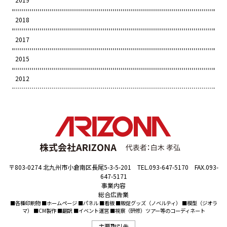
2018
2017
2015
2012
〒803-0274 北九州市小倉南区長尾5-3-5-201 TEL.093-647-5170 FAX.093-
647-5171
事業内容
総合広告業
■各種印刷物 ■ホームページ ■パネル ■看板 ■販促グッズ（ノベルティ） ■模型（ジオラ
マ） ■CM製作 ■翻訳 ■イベント運営 ■視察（研修）ツアー等のコーディネート
主要取引先