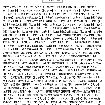
(株)アイアン・ワークス・プランニング【福岡市】
(株)旭防災設備【北九州市】
(株)アドテッ
ク【北九州市】
(株)アドフレックス【北九州市】
イーコムジャパン(株)【北九州市】
HKK＆
TEK合同会社【北九州市】
APG税理士法人【北九州市】
(株)FFGビジネスコンサルティング
【福岡市】
関門海峡日本遺産協議会【北九州市】
関門汽船(株)【北九州市】
北九州市教育委員
会【北九州市】
北九州市立いのちのたび博物館【北九州市】
北九州市立大学【北九州市】
(地
独)北九州市立病院機構【北九州市】
(一社)北九州エコタウンネットワーク【北九州市】
(公財)
北九州観光コンベンション協会【北九州市】
北九州看護大学校【北九州市】
北九州高速鉄道
(株)【北九州市】
北九州市科学館【北九州市】
北九州市社会福祉協議会【北九州市】
北九州市
道路公社【北九州市】
北九州市役所【北九州市】
北九州保育福祉専門学校【北九州市】
(株)北
九州輸入促進センター【北九州市】
北九州リハビリテーション学院【北九州市】
北九州市響灘
ビオトープ【北九州市】
北九州市漫画ミュージアム【北九州市】
九州北部税理士会小倉支部
【北九州市】
北九州市立こども図書館【北九州市】
(株)京映アーツ【東京都】
(社福)小倉新栄
会【北九州市】
小倉日新館中学校【北九州市】
小倉南区自治総連合会【北九州市】
こくら
Dream実行委員【北九州市】
西部ガス(株)【北九州市】
西部ガスエネルギー(株)【北九州市】
西部ガスリアルライフ北九州(株)【北九州市】
皿倉山プレミアム夜景の日実行委員会【北九州
市】
サンシャインフォーラム福岡【北九州市】
(一社)資源循環ネットワーク【北九州市】
真颯
館高等学校【北九州市】
(株)新美【北九州市】
新門司病院【北九州市】
(株)スターフライヤー
【北九州市】
全国科学館連携協議会【北九州市】
全国かくれキリシタン研究会【北九州市】
第一生命保険(株)【下関市】
(株)タカギ【北九州市】
(株)たけみや【北九州市】
東港運輸(株)
【北九州市】
(株)トライスターフーズ【北九州市】
(株)長崎材木店一級建築士事務所【古賀
市】
中邑和稔税理士事務所【北九州市】
西日本工業大学【北九州市】
西日本ペットボトルリ
サイクル(株)【北九州市】
ニビシ醤油(株)【古賀市】
西日本テクノシステム(株)【福岡市】
(公
財)日本水道協会【東京都】
ハートランド平尾台(株）【北九州市】
(株)ハートピア【北九州
市】
(株)博報堂プロダクツ【福岡市】
(株)ハナダ建設【福津市】
東田ミュージアムパーク【北
九州市】
ひびき灘開発(株)【北九州市】
福岡県環境部【福岡県】
福岡県立小倉工業高等学校
【北九州市】
豊前海一粒かきのかき焼き祭り実行委員会【北九州市】
ポールトゥウィン(株)
【北九州市】
(株)Flower Bloom【北九州市】
(株)フロム・ワン【北九州市】
松井社会保険労
務事務所 【北九州市】
美萩野女子高等学校【北九州市】
美萩野保健衛生学院【北九州市】
美