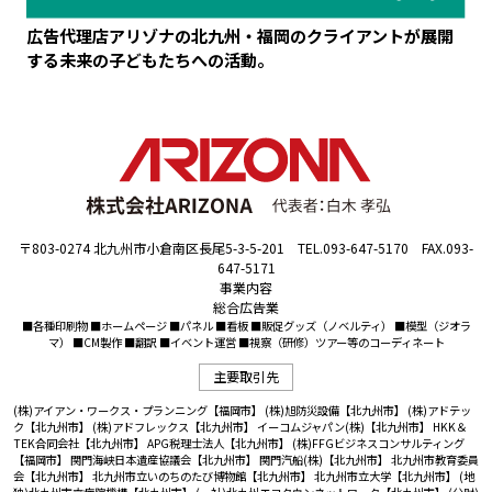
広告代理店アリゾナの北九州・福岡のクライアントが展開
する未来の子どもたちへの活動。
〒803-0274 北九州市小倉南区長尾5-3-5-201 TEL.093-647-5170 FAX.093-
647-5171
事業内容
総合広告業
■各種印刷物 ■ホームページ ■パネル ■看板 ■販促グッズ（ノベルティ） ■模型（ジオラ
マ） ■CM製作 ■翻訳 ■イベント運営 ■視察（研修）ツアー等のコーディネート
主要取引先
(株)アイアン・ワークス・プランニング【福岡市】
(株)旭防災設備【北九州市】
(株)アドテッ
ク【北九州市】
(株)アドフレックス【北九州市】
イーコムジャパン(株)【北九州市】
HKK＆
TEK合同会社【北九州市】
APG税理士法人【北九州市】
(株)FFGビジネスコンサルティング
【福岡市】
関門海峡日本遺産協議会【北九州市】
関門汽船(株)【北九州市】
北九州市教育委員
会【北九州市】
北九州市立いのちのたび博物館【北九州市】
北九州市立大学【北九州市】
(地