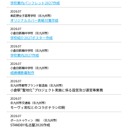
学校案内パンフレット2027作成
2026.07
美萩野女子高等学校（北九州市）
オリジナルカバー表紙付箋作成
2026.07
小倉日新館中学校（北九州市）
学校紹介2027ポスター作成
2026.07
小倉日新館中学校（北九州市）
学校案内2027作成
2026.07
小倉日新館中学校（北九州市）
成績横断幕制作
2026.07
北九州市都市ブランド創造局（北九州市）
小倉駅“聖地化”プロジェクト実施に係る設営及び運営等業務
2026.07
北九州市交通局（北九州市）
モーヴィ若松とのコラボチラシ印刷
2026.07
ポールトゥウィン（株）（北九州市）
STANDBY名古屋2026作成