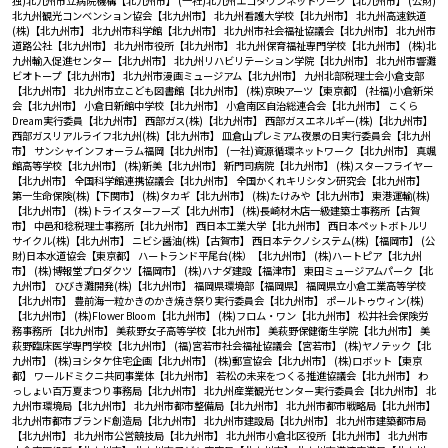
独)北九州市立病院機構【北九州市】
(一社)北九州エコタウンネットワーク【北九州市】
(公財)
北九州観光コンベンション協会【北九州市】
北九州看護大学校【北九州市】
北九州高速鉄道
(株)【北九州市】
北九州市科学館【北九州市】
北九州市社会福祉協議会【北九州市】
北九州市
道路公社【北九州市】
北九州市役所【北九州市】
北九州保育福祉専門学校【北九州市】
(株)北
九州輸入促進センター【北九州市】
北九州リハビリテーション学院【北九州市】
北九州市響灘
ビオトープ【北九州市】
北九州市漫画ミュージアム【北九州市】
九州北部税理士会小倉支部
【北九州市】
北九州市立こども図書館【北九州市】
(株)京映アーツ【東京都】
(社福)小倉新栄
会【北九州市】
小倉日新館中学校【北九州市】
小倉南区自治総連合会【北九州市】
こくら
Dream実行委員【北九州市】
西部ガス(株)【北九州市】
西部ガスエネルギー(株)【北九州市】
西部ガスリアルライフ北九州(株)【北九州市】
皿倉山プレミアム夜景の日実行委員会【北九州
市】
サンシャインフォーラム福岡【北九州市】
(一社)資源循環ネットワーク【北九州市】
真颯
館高等学校【北九州市】
(株)新美【北九州市】
新門司病院【北九州市】
(株)スターフライヤー
【北九州市】
全国科学館連携協議会【北九州市】
全国かくれキリシタン研究会【北九州市】
第一生命保険(株)【下関市】
(株)タカギ【北九州市】
(株)たけみや【北九州市】
東港運輸(株)
【北九州市】
(株)トライスターフーズ【北九州市】
(株)長崎材木店一級建築士事務所【古賀
市】
中邑和稔税理士事務所【北九州市】
西日本工業大学【北九州市】
西日本ペットボトルリ
サイクル(株)【北九州市】
ニビシ醤油(株)【古賀市】
西日本テクノシステム(株)【福岡市】
(公
財)日本水道協会【東京都】
ハートランド平尾台(株）【北九州市】
(株)ハートピア【北九州
市】
(株)博報堂プロダクツ【福岡市】
(株)ハナダ建設【福津市】
東田ミュージアムパーク【北
九州市】
ひびき灘開発(株)【北九州市】
福岡県環境部【福岡県】
福岡県立小倉工業高等学校
【北九州市】
豊前海一粒かきのかき焼き祭り実行委員会【北九州市】
ポールトゥウィン(株)
【北九州市】
(株)Flower Bloom【北九州市】
(株)フロム・ワン【北九州市】
松井社会保険労
務事務所 【北九州市】
美萩野女子高等学校【北九州市】
美萩野保健衛生学院【北九州市】
美
萩野臨床医学専門学校【北九州市】
(福)宮若市社会福祉協議会【宮若市】
(株)ヤノテック【北
九州市】
(株)ヨシタケ住宅企画【北九州市】
(株)郵宣協会【北九州市】
(株)ロボット【東京
都】
ワールドミクニ共同事業体【北九州市】
若松の未来をつくる推進協議会【北九州市】
わ
っしょい百万夏まつり事務局【北九州市】
北九州産業観光センター実行委員会【北九州市】
北
九州市環境局【北九州市】
北九州市都市整備局【北九州市】
北九州市都市戦略局【北九州市】
北九州市都市ブランド創造局【北九州市】
北九州市建設局【北九州市】
北九州市建築都市局
【北九州市】
北九州市公営競技局【北九州市】
北九州市小倉北区役所【北九州市】
北九州市