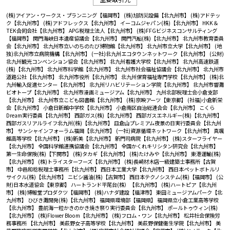
(株)アイアン・ワークス・プランニング【福岡市】
(株)旭防災設備【北九州市】
(株)アドテッ
ク【北九州市】
(株)アドフレックス【北九州市】
イーコムジャパン(株)【北九州市】
HKK＆
TEK合同会社【北九州市】
APG税理士法人【北九州市】
(株)FFGビジネスコンサルティング
【福岡市】
関門海峡日本遺産協議会【北九州市】
関門汽船(株)【北九州市】
北九州市教育委員
会【北九州市】
北九州市立いのちのたび博物館【北九州市】
北九州市立大学【北九州市】
(地
独)北九州市立病院機構【北九州市】
(一社)北九州エコタウンネットワーク【北九州市】
(公財)
北九州観光コンベンション協会【北九州市】
北九州看護大学校【北九州市】
北九州高速鉄道
(株)【北九州市】
北九州市科学館【北九州市】
北九州市社会福祉協議会【北九州市】
北九州市
道路公社【北九州市】
北九州市役所【北九州市】
北九州保育福祉専門学校【北九州市】
(株)北
九州輸入促進センター【北九州市】
北九州リハビリテーション学院【北九州市】
北九州市響灘
ビオトープ【北九州市】
北九州市漫画ミュージアム【北九州市】
九州北部税理士会小倉支部
【北九州市】
北九州市立こども図書館【北九州市】
(株)京映アーツ【東京都】
(社福)小倉新栄
会【北九州市】
小倉日新館中学校【北九州市】
小倉南区自治総連合会【北九州市】
こくら
Dream実行委員【北九州市】
西部ガス(株)【北九州市】
西部ガスエネルギー(株)【北九州市】
西部ガスリアルライフ北九州(株)【北九州市】
皿倉山プレミアム夜景の日実行委員会【北九州
市】
サンシャインフォーラム福岡【北九州市】
(一社)資源循環ネットワーク【北九州市】
真颯
館高等学校【北九州市】
(株)新美【北九州市】
新門司病院【北九州市】
(株)スターフライヤー
【北九州市】
全国科学館連携協議会【北九州市】
全国かくれキリシタン研究会【北九州市】
第一生命保険(株)【下関市】
(株)タカギ【北九州市】
(株)たけみや【北九州市】
東港運輸(株)
【北九州市】
(株)トライスターフーズ【北九州市】
(株)長崎材木店一級建築士事務所【古賀
市】
中邑和稔税理士事務所【北九州市】
西日本工業大学【北九州市】
西日本ペットボトルリ
サイクル(株)【北九州市】
ニビシ醤油(株)【古賀市】
西日本テクノシステム(株)【福岡市】
(公
財)日本水道協会【東京都】
ハートランド平尾台(株）【北九州市】
(株)ハートピア【北九州
市】
(株)博報堂プロダクツ【福岡市】
(株)ハナダ建設【福津市】
東田ミュージアムパーク【北
九州市】
ひびき灘開発(株)【北九州市】
福岡県環境部【福岡県】
福岡県立小倉工業高等学校
【北九州市】
豊前海一粒かきのかき焼き祭り実行委員会【北九州市】
ポールトゥウィン(株)
【北九州市】
(株)Flower Bloom【北九州市】
(株)フロム・ワン【北九州市】
松井社会保険労
務事務所 【北九州市】
美萩野女子高等学校【北九州市】
美萩野保健衛生学院【北九州市】
美