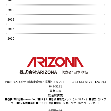
2018
2017
2015
2012
〒803-0274 北九州市小倉南区長尾5-3-5-201 TEL.093-647-5170 FAX.093-
647-5171
事業内容
総合広告業
■各種印刷物 ■ホームページ ■パネル ■看板 ■販促グッズ（ノベルティ） ■模型（ジオラ
マ） ■CM製作 ■翻訳 ■イベント運営 ■視察（研修）ツアー等のコーディネート
主要取引先