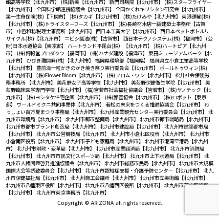
館高等学校【北九州市】
(株)新美【北九州市】
新門司病院【北九州市】
(株)スターフライヤー
【北九州市】
全国科学館連携協議会【北九州市】
全国かくれキリシタン研究会【北九州市】
第一生命保険(株)【下関市】
(株)タカギ【北九州市】
(株)たけみや【北九州市】
東港運輸(株)
【北九州市】
(株)トライスターフーズ【北九州市】
(株)長崎材木店一級建築士事務所【古賀
市】
中邑和稔税理士事務所【北九州市】
西日本工業大学【北九州市】
西日本ペットボトルリ
サイクル(株)【北九州市】
ニビシ醤油(株)【古賀市】
西日本テクノシステム(株)【福岡市】
(公
財)日本水道協会【東京都】
ハートランド平尾台(株）【北九州市】
(株)ハートピア【北九州
市】
(株)博報堂プロダクツ【福岡市】
(株)ハナダ建設【福津市】
東田ミュージアムパーク【北
九州市】
ひびき灘開発(株)【北九州市】
福岡県環境部【福岡県】
福岡県立小倉工業高等学校
【北九州市】
豊前海一粒かきのかき焼き祭り実行委員会【北九州市】
ポールトゥウィン(株)
【北九州市】
(株)Flower Bloom【北九州市】
(株)フロム・ワン【北九州市】
松井社会保険労
務事務所 【北九州市】
美萩野女子高等学校【北九州市】
美萩野保健衛生学院【北九州市】
美
萩野臨床医学専門学校【北九州市】
(福)宮若市社会福祉協議会【宮若市】
(株)ヤノテック【北
九州市】
(株)ヨシタケ住宅企画【北九州市】
(株)郵宣協会【北九州市】
(株)ロボット【東京
都】
ワールドミクニ共同事業体【北九州市】
若松の未来をつくる推進協議会【北九州市】
わ
っしょい百万夏まつり事務局【北九州市】
北九州産業観光センター実行委員会【北九州市】
北
九州市環境局【北九州市】
北九州市都市整備局【北九州市】
北九州市都市戦略局【北九州市】
北九州市都市ブランド創造局【北九州市】
北九州市建設局【北九州市】
北九州市建築都市局
【北九州市】
北九州市公営競技局【北九州市】
北九州市小倉北区役所【北九州市】
北九州市
小倉南区役所【北九州市】
北九州市子ども家庭局【北九州市】
北九州市港湾空港局【北九州
市】
北九州市財政・変革局【北九州市】
北九州市産業経済局【北九州市】
北九州市消防局
【北九州市】
北九州市市民文化スポーツ局【北九州市】
北九州市上下水道局【北九州市】
北
九州市人権問題啓発推進協議会【北九州市】
北九州市総務市民局【北九州市】
北九州市大規模
国際大会等誘致委員会【北九州市】
北九州市認知症支援・介護予防センター【北九州市】
北九
州市保健福祉局【北九州市】
北九州商工会議所【北九州市】
北九州市立美術館【北九州市】
北九州市八幡東区役所【北九州市】
北九州市八幡西区役所【北九州市】
北九州市若松区役所
【北九州市】
北九州市東京事務所【北九州市】
Copyright © ARIZONA all rights reserved.