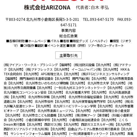
〒803-0274 北九州市小倉南区長尾5-3-5-201 TEL.093-647-5170 FAX.093-
647-5171
事業内容
総合広告業
■各種印刷物 ■ホームページ ■パネル ■看板 ■販促グッズ（ノベルティ） ■模型（ジオラ
マ） ■CM製作 ■翻訳 ■イベント運営 ■視察（研修）ツアー等のコーディネート
主要取引先
(株)アイアン・ワークス・プランニング【福岡市】
(株)旭防災設備【北九州市】
(株)アドテッ
ク【北九州市】
(株)アドフレックス【北九州市】
イーコムジャパン(株)【北九州市】
HKK＆
TEK合同会社【北九州市】
APG税理士法人【北九州市】
(株)FFGビジネスコンサルティング
【福岡市】
関門海峡日本遺産協議会【北九州市】
関門汽船(株)【北九州市】
北九州市教育委員
会【北九州市】
北九州市立いのちのたび博物館【北九州市】
北九州市立大学【北九州市】
(地
独)北九州市立病院機構【北九州市】
(一社)北九州エコタウンネットワーク【北九州市】
(公財)
北九州観光コンベンション協会【北九州市】
北九州看護大学校【北九州市】
北九州高速鉄道
(株)【北九州市】
北九州市科学館【北九州市】
北九州市社会福祉協議会【北九州市】
北九州市
道路公社【北九州市】
北九州市役所【北九州市】
北九州保育福祉専門学校【北九州市】
(株)北
九州輸入促進センター【北九州市】
北九州リハビリテーション学院【北九州市】
北九州市響灘
ビオトープ【北九州市】
北九州市漫画ミュージアム【北九州市】
九州北部税理士会小倉支部
【北九州市】
北九州市立こども図書館【北九州市】
(株)京映アーツ【東京都】
(社福)小倉新栄
会【北九州市】
小倉日新館中学校【北九州市】
小倉南区自治総連合会【北九州市】
こくら
Dream実行委員【北九州市】
西部ガス(株)【北九州市】
西部ガスエネルギー(株)【北九州市】
西部ガスリアルライフ北九州(株)【北九州市】
皿倉山プレミアム夜景の日実行委員会【北九州
市】
サンシャインフォーラム福岡【北九州市】
(一社)資源循環ネットワーク【北九州市】
真颯