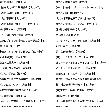
関門汽船(株)【北九州市】
北九州市教育委員会【北九州市】
(地独)北九州市立病院機構【北九州市】
(一社)北九州エコタウンネットワーク【北九州市】
北九州高速鉄道(株)【北九州市】
北九州市科学館【北九州市】
北九州市役所【北九州市】
北九州保育福祉専門学校【北九州市】
北九州市響灘ビオトープ【北九州市】
北九州市漫画ミュージアム【北九州市】
(株)京映アーツ【東京都】
(社福)小倉新栄会【北九州市】
こくらDream実行委員【北九州市】
西部ガス(株)【北九州市】
皿倉山プレミアム夜景の日実行委員会【北九州市】
サンシャインフォーラム福岡【北九州市】
(株)新美【北九州市】
新門司病院【北九州市】
全国かくれキリシタン研究会【北九州市】
第一生命保険(株)【下関市】
東港運輸(株)【北九州市】
(株)トライスターフーズ【北九州市】
西日本工業大学【北九州市】
西日本ペットボトルリサイクル(株)【北九州市】
(公財)日本水道協会【東京都】
ハートランド平尾台(株）【北九州市】
(株)ハナダ建設【福津市】
東田ミュージアムパーク【北九州市】
福岡県立小倉工業高等学校【北九州市】
豊前海一粒かきのかき焼き祭り実行委員会【北九州市】
(株)フロム・ワン【北九州市】
松井社会保険労務事務所 【北九州市】
美萩野臨床医学専門学校【北九州市】
(福)宮若市社会福祉協議会【宮若市】
(株)郵宣協会【北九州市】
(株)ロボット【東京都】
わっしょい百万夏まつり事務局【北九州市】
北九州産業観光センター実行委員会【北九州市】
北九州市都市戦略局【北九州市】
北九州市都市ブランド創造局【北九州市】