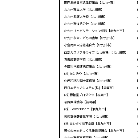
関門海峡日本遺産協議会【北九州市】
北九州市立大学【北九州市】
北九州看護大学校【北九州市】
北九州市道路公社【北九州市】
北九州リハビリテーション学院【北九州市】
北九州市立こども図書館【北九州市】
小倉南区自治総連合会【北九州市】
西部ガスリアルライフ北九州(株)【北九州市】
真颯館高等学校【北九州市】
全国科学館連携協議会【北九州市】
(株)たけみや【北九州市】
中邑和稔税理士事務所【北九州市】
西日本テクノシステム(株)【福岡市】
(株)博報堂プロダクツ【福岡市】
福岡県環境部【福岡県】
(株)Flower Bloom【北九州市】
美萩野保健衛生学院【北九州市】
(株)ヨシタケ住宅企画【北九州市】
若松の未来をつくる推進協議会【北九州市】
北九州市都市整備局【北九州市】