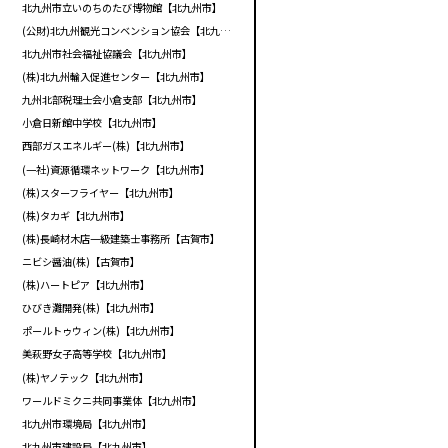
北九州市立いのちのたび博物館【北九州市】
(公財)北九州観光コンベンション協会【北九州市】
北九州市社会福祉協議会【北九州市】
(株)北九州輸入促進センター【北九州市】
九州北部税理士会小倉支部【北九州市】
小倉日新館中学校【北九州市】
西部ガスエネルギー(株)【北九州市】
(一社)資源循環ネットワーク【北九州市】
(株)スターフライヤー【北九州市】
(株)タカギ【北九州市】
(株)長崎材木店一級建築士事務所【古賀市】
ニビシ醤油(株)【古賀市】
(株)ハートピア【北九州市】
ひびき灘開発(株)【北九州市】
ポールトゥウィン(株)【北九州市】
美萩野女子高等学校【北九州市】
(株)ヤノテック【北九州市】
ワールドミクニ共同事業体【北九州市】
北九州市環境局【北九州市】
北九州市建設局【北九州市】