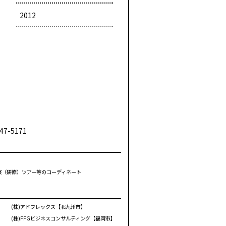
2012
47-5171
視察（研修）ツアー等のコーディネート
(株)アドフレックス【北九州市】
(株)FFGビジネスコンサルティング【福岡市】