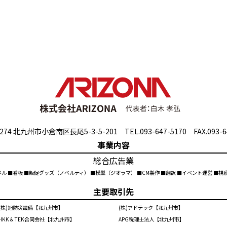
274 北九州市小倉南区長尾5-3-5-201 TEL.093-647-5170 FAX.093-6
事業内容
総合広告業
ネル ■看板 ■販促グッズ（ノベルティ） ■模型（ジオラマ） ■CM製作 ■翻訳 ■イベント運営 ■
主要取引先
(株)旭防災設備【北九州市】
(株)アドテック【北九州市】
HKK＆TEK合同会社【北九州市】
APG税理士法人【北九州市】