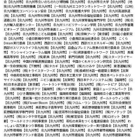
会【北九州市】
北九州市立いのちのたび博物館【北九州市】
北九州市立大学【北九州市】
(地
独)北九州市立病院機構【北九州市】
(一社)北九州エコタウンネットワーク【北九州市】
(公財)
北九州観光コンベンション協会【北九州市】
北九州看護大学校【北九州市】
北九州高速鉄道
(株)【北九州市】
北九州市科学館【北九州市】
北九州市社会福祉協議会【北九州市】
北九州市
道路公社【北九州市】
北九州市役所【北九州市】
北九州保育福祉専門学校【北九州市】
(株)北
九州輸入促進センター【北九州市】
北九州リハビリテーション学院【北九州市】
北九州市響灘
ビオトープ【北九州市】
北九州市漫画ミュージアム【北九州市】
九州北部税理士会小倉支部
【北九州市】
北九州市立こども図書館【北九州市】
(株)京映アーツ【東京都】
(社福)小倉新栄
会【北九州市】
小倉日新館中学校【北九州市】
小倉南区自治総連合会【北九州市】
こくら
Dream実行委員【北九州市】
西部ガス(株)【北九州市】
西部ガスエネルギー(株)【北九州市】
西部ガスリアルライフ北九州(株)【北九州市】
皿倉山プレミアム夜景の日実行委員会【北九州
市】
サンシャインフォーラム福岡【北九州市】
(一社)資源循環ネットワーク【北九州市】
真颯
館高等学校【北九州市】
(株)新美【北九州市】
新門司病院【北九州市】
(株)スターフライヤー
【北九州市】
全国科学館連携協議会【北九州市】
全国かくれキリシタン研究会【北九州市】
第一生命保険(株)【下関市】
(株)タカギ【北九州市】
(株)たけみや【北九州市】
東港運輸(株)
【北九州市】
(株)トライスターフーズ【北九州市】
(株)長崎材木店一級建築士事務所【古賀
市】
中邑和稔税理士事務所【北九州市】
西日本工業大学【北九州市】
西日本ペットボトルリ
サイクル(株)【北九州市】
ニビシ醤油(株)【古賀市】
西日本テクノシステム(株)【福岡市】
(公
財)日本水道協会【東京都】
ハートランド平尾台(株）【北九州市】
(株)ハートピア【北九州
市】
(株)博報堂プロダクツ【福岡市】
(株)ハナダ建設【福津市】
東田ミュージアムパーク【北
九州市】
ひびき灘開発(株)【北九州市】
福岡県環境部【福岡県】
福岡県立小倉工業高等学校
【北九州市】
豊前海一粒かきのかき焼き祭り実行委員会【北九州市】
ポールトゥウィン(株)
【北九州市】
(株)Flower Bloom【北九州市】
(株)フロム・ワン【北九州市】
松井社会保険労
務事務所 【北九州市】
美萩野女子高等学校【北九州市】
美萩野保健衛生学院【北九州市】
美
萩野臨床医学専門学校【北九州市】
(福)宮若市社会福祉協議会【宮若市】
(株)ヤノテック【北
九州市】
(株)ヨシタケ住宅企画【北九州市】
(株)郵宣協会【北九州市】
(株)ロボット【東京
都】
ワールドミクニ共同事業体【北九州市】
若松の未来をつくる推進協議会【北九州市】
わ
っしょい百万夏まつり事務局【北九州市】
北九州産業観光センター実行委員会【北九州市】
北
九州市環境局【北九州市】
北九州市都市整備局【北九州市】
北九州市都市戦略局【北九州市】
北九州市都市ブランド創造局【北九州市】
北九州市建設局【北九州市】
北九州市建築都市局