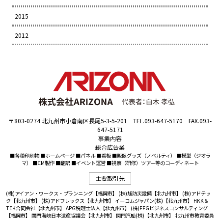
2015
2012
〒803-0274 北九州市小倉南区長尾5-3-5-201 TEL.093-647-5170 FAX.093-
647-5171
事業内容
総合広告業
■各種印刷物 ■ホームページ ■パネル ■看板 ■販促グッズ（ノベルティ） ■模型（ジオラ
マ） ■CM製作 ■翻訳 ■イベント運営 ■視察（研修）ツアー等のコーディネート
主要取引先
(株)アイアン・ワークス・プランニング【福岡市】
(株)旭防災設備【北九州市】
(株)アドテッ
ク【北九州市】
(株)アドフレックス【北九州市】
イーコムジャパン(株)【北九州市】
HKK＆
TEK合同会社【北九州市】
APG税理士法人【北九州市】
(株)FFGビジネスコンサルティング
【福岡市】
関門海峡日本遺産協議会【北九州市】
関門汽船(株)【北九州市】
北九州市教育委員