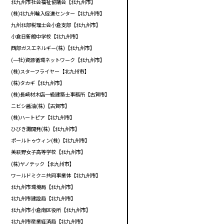
北九州市社会福祉協議会【北九州市】
(株)北九州輸入促進センター【北九州市】
九州北部税理士会小倉支部【北九州市】
小倉日新館中学校【北九州市】
西部ガスエネルギー(株)【北九州市】
(一社)資源循環ネットワーク【北九州市】
(株)スターフライヤー【北九州市】
(株)タカギ【北九州市】
(株)長崎材木店一級建築士事務所【古賀市】
ニビシ醤油(株)【古賀市】
(株)ハートピア【北九州市】
ひびき灘開発(株)【北九州市】
ポールトゥウィン(株)【北九州市】
美萩野女子高等学校【北九州市】
(株)ヤノテック【北九州市】
ワールドミクニ共同事業体【北九州市】
北九州市環境局【北九州市】
北九州市建設局【北九州市】
北九州市小倉南区役所【北九州市】
北九州市産業経済局【北九州市】