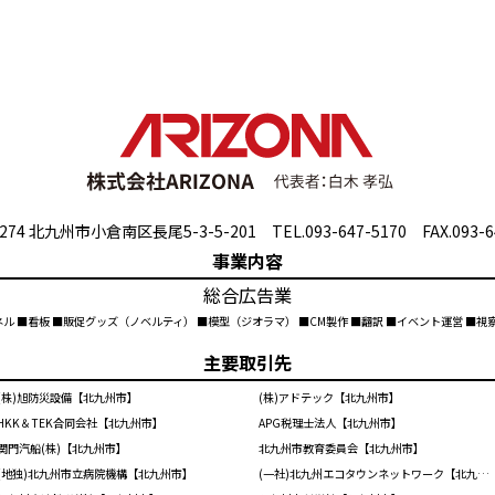
274 北九州市小倉南区長尾5-3-5-201 TEL.093-647-5170 FAX.093-6
事業内容
総合広告業
ネル ■看板 ■販促グッズ（ノベルティ） ■模型（ジオラマ） ■CM製作 ■翻訳 ■イベント運営 ■
主要取引先
(株)旭防災設備【北九州市】
(株)アドテック【北九州市】
HKK＆TEK合同会社【北九州市】
APG税理士法人【北九州市】
関門汽船(株)【北九州市】
北九州市教育委員会【北九州市】
(地独)北九州市立病院機構【北九州市】
(一社)北九州エコタウンネットワーク【北九州市】