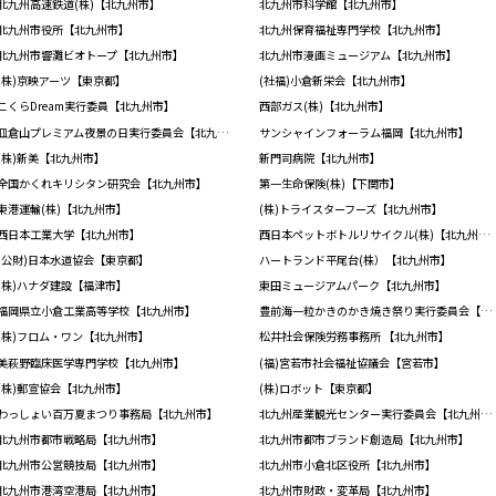
北九州高速鉄道(株)【北九州市】
北九州市科学館【北九州市】
北九州市役所【北九州市】
北九州保育福祉専門学校【北九州市】
北九州市響灘ビオトープ【北九州市】
北九州市漫画ミュージアム【北九州市】
(株)京映アーツ【東京都】
(社福)小倉新栄会【北九州市】
こくらDream実行委員【北九州市】
西部ガス(株)【北九州市】
皿倉山プレミアム夜景の日実行委員会【北九州市】
サンシャインフォーラム福岡【北九州市】
(株)新美【北九州市】
新門司病院【北九州市】
全国かくれキリシタン研究会【北九州市】
第一生命保険(株)【下関市】
東港運輸(株)【北九州市】
(株)トライスターフーズ【北九州市】
西日本工業大学【北九州市】
西日本ペットボトルリサイクル(株)【北九州市】
(公財)日本水道協会【東京都】
ハートランド平尾台(株）【北九州市】
(株)ハナダ建設【福津市】
東田ミュージアムパーク【北九州市】
福岡県立小倉工業高等学校【北九州市】
豊前海一粒かきのかき焼き祭り実行委員会【北九州市】
(株)フロム・ワン【北九州市】
松井社会保険労務事務所 【北九州市】
美萩野臨床医学専門学校【北九州市】
(福)宮若市社会福祉協議会【宮若市】
(株)郵宣協会【北九州市】
(株)ロボット【東京都】
わっしょい百万夏まつり事務局【北九州市】
北九州産業観光センター実行委員会【北九州市】
北九州市都市戦略局【北九州市】
北九州市都市ブランド創造局【北九州市】
北九州市公営競技局【北九州市】
北九州市小倉北区役所【北九州市】
北九州市港湾空港局【北九州市】
北九州市財政・変革局【北九州市】