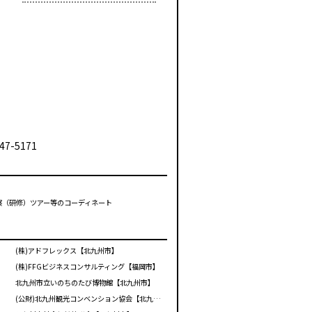
47-5171
視察（研修）ツアー等のコーディネート
(株)アドフレックス【北九州市】
(株)FFGビジネスコンサルティング【福岡市】
北九州市立いのちのたび博物館【北九州市】
(公財)北九州観光コンベンション協会【北九州市】