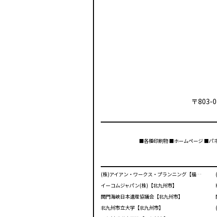
〒803-0
■各種印刷物 ■ホームページ ■パ
(株)アイアン・ワークス・プランニング【福岡市】
イーコムジャパン(株)【北九州市】
関門海峡日本遺産協議会【北九州市】
北九州市立大学【北九州市】