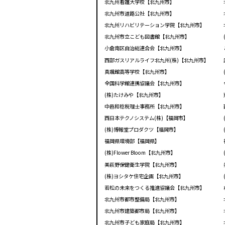
北九州看護大学校【北九州市】
北九州市道路公社【北九州市】
北九州リハビリテーション学院【北九州市】
北九州市立こども図書館【北九州市】
小倉南区自治総連合会【北九州市】
西部ガスリアルライフ北九州(株)【北九州市】
真颯館高等学校【北九州市】
全国科学館連携協議会【北九州市】
(株)たけみや【北九州市】
中邑和稔税理士事務所【北九州市】
西日本テクノシステム(株)【福岡市】
(株)博報堂プロダクツ【福岡市】
福岡県環境部【福岡県】
(株)Flower Bloom【北九州市】
美萩野保健衛生学院【北九州市】
(株)ヨシタケ住宅企画【北九州市】
若松の未来をつくる推進協議会【北九州市】
北九州市都市整備局【北九州市】
北九州市建築都市局【北九州市】
北九州市子ども家庭局【北九州市】