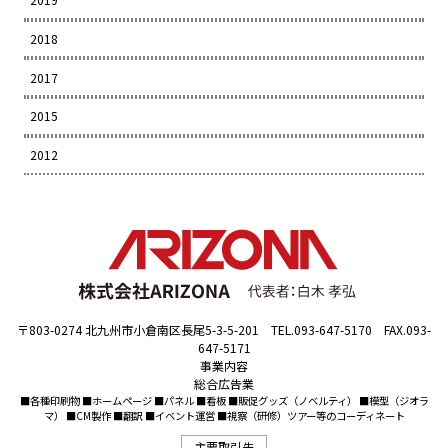
2018
2017
2015
2012
〒803-0274 北九州市小倉南区長尾5-3-5-201 TEL.093-647-5170 FAX.093-
647-5171
事業内容
総合広告業
■各種印刷物 ■ホームページ ■パネル ■看板 ■販促グッズ（ノベルティ） ■模型（ジオラ
マ） ■CM製作 ■翻訳 ■イベント運営 ■視察（研修）ツアー等のコーディネート
主要取引先