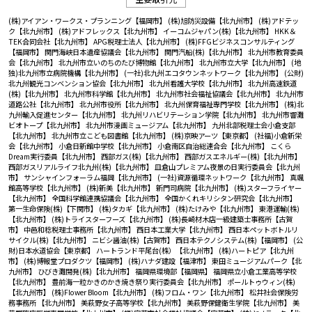
(株)アイアン・ワークス・プランニング【福岡市】
(株)旭防災設備【北九州市】
(株)アドテッ
ク【北九州市】
(株)アドフレックス【北九州市】
イーコムジャパン(株)【北九州市】
HKK＆
TEK合同会社【北九州市】
APG税理士法人【北九州市】
(株)FFGビジネスコンサルティング
【福岡市】
関門海峡日本遺産協議会【北九州市】
関門汽船(株)【北九州市】
北九州市教育委員
会【北九州市】
北九州市立いのちのたび博物館【北九州市】
北九州市立大学【北九州市】
(地
独)北九州市立病院機構【北九州市】
(一社)北九州エコタウンネットワーク【北九州市】
(公財)
北九州観光コンベンション協会【北九州市】
北九州看護大学校【北九州市】
北九州高速鉄道
(株)【北九州市】
北九州市科学館【北九州市】
北九州市社会福祉協議会【北九州市】
北九州市
道路公社【北九州市】
北九州市役所【北九州市】
北九州保育福祉専門学校【北九州市】
(株)北
九州輸入促進センター【北九州市】
北九州リハビリテーション学院【北九州市】
北九州市響灘
ビオトープ【北九州市】
北九州市漫画ミュージアム【北九州市】
九州北部税理士会小倉支部
【北九州市】
北九州市立こども図書館【北九州市】
(株)京映アーツ【東京都】
(社福)小倉新栄
会【北九州市】
小倉日新館中学校【北九州市】
小倉南区自治総連合会【北九州市】
こくら
Dream実行委員【北九州市】
西部ガス(株)【北九州市】
西部ガスエネルギー(株)【北九州市】
西部ガスリアルライフ北九州(株)【北九州市】
皿倉山プレミアム夜景の日実行委員会【北九州
市】
サンシャインフォーラム福岡【北九州市】
(一社)資源循環ネットワーク【北九州市】
真颯
館高等学校【北九州市】
(株)新美【北九州市】
新門司病院【北九州市】
(株)スターフライヤー
【北九州市】
全国科学館連携協議会【北九州市】
全国かくれキリシタン研究会【北九州市】
第一生命保険(株)【下関市】
(株)タカギ【北九州市】
(株)たけみや【北九州市】
東港運輸(株)
【北九州市】
(株)トライスターフーズ【北九州市】
(株)長崎材木店一級建築士事務所【古賀
市】
中邑和稔税理士事務所【北九州市】
西日本工業大学【北九州市】
西日本ペットボトルリ
サイクル(株)【北九州市】
ニビシ醤油(株)【古賀市】
西日本テクノシステム(株)【福岡市】
(公
財)日本水道協会【東京都】
ハートランド平尾台(株）【北九州市】
(株)ハートピア【北九州
市】
(株)博報堂プロダクツ【福岡市】
(株)ハナダ建設【福津市】
東田ミュージアムパーク【北
九州市】
ひびき灘開発(株)【北九州市】
福岡県環境部【福岡県】
福岡県立小倉工業高等学校
【北九州市】
豊前海一粒かきのかき焼き祭り実行委員会【北九州市】
ポールトゥウィン(株)
【北九州市】
(株)Flower Bloom【北九州市】
(株)フロム・ワン【北九州市】
松井社会保険労
務事務所 【北九州市】
美萩野女子高等学校【北九州市】
美萩野保健衛生学院【北九州市】
美