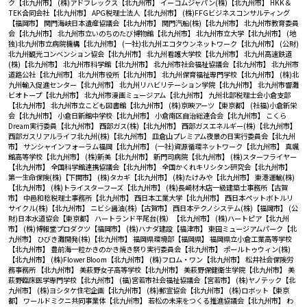
ク【北九州市】
(株)アドフレックス【北九州市】
イーコムジャパン(株)【北九州市】
HKK＆
TEK合同会社【北九州市】
APG税理士法人【北九州市】
(株)FFGビジネスコンサルティング
【福岡市】
関門海峡日本遺産協議会【北九州市】
関門汽船(株)【北九州市】
北九州市教育委員
会【北九州市】
北九州市立いのちのたび博物館【北九州市】
北九州市立大学【北九州市】
(地
独)北九州市立病院機構【北九州市】
(一社)北九州エコタウンネットワーク【北九州市】
(公財)
北九州観光コンベンション協会【北九州市】
北九州看護大学校【北九州市】
北九州高速鉄道
(株)【北九州市】
北九州市科学館【北九州市】
北九州市社会福祉協議会【北九州市】
北九州市
道路公社【北九州市】
北九州市役所【北九州市】
北九州保育福祉専門学校【北九州市】
(株)北
九州輸入促進センター【北九州市】
北九州リハビリテーション学院【北九州市】
北九州市響灘
ビオトープ【北九州市】
北九州市漫画ミュージアム【北九州市】
九州北部税理士会小倉支部
【北九州市】
北九州市立こども図書館【北九州市】
(株)京映アーツ【東京都】
(社福)小倉新栄
会【北九州市】
小倉日新館中学校【北九州市】
小倉南区自治総連合会【北九州市】
こくら
Dream実行委員【北九州市】
西部ガス(株)【北九州市】
西部ガスエネルギー(株)【北九州市】
西部ガスリアルライフ北九州(株)【北九州市】
皿倉山プレミアム夜景の日実行委員会【北九州
市】
サンシャインフォーラム福岡【北九州市】
(一社)資源循環ネットワーク【北九州市】
真颯
館高等学校【北九州市】
(株)新美【北九州市】
新門司病院【北九州市】
(株)スターフライヤー
【北九州市】
全国科学館連携協議会【北九州市】
全国かくれキリシタン研究会【北九州市】
第一生命保険(株)【下関市】
(株)タカギ【北九州市】
(株)たけみや【北九州市】
東港運輸(株)
【北九州市】
(株)トライスターフーズ【北九州市】
(株)長崎材木店一級建築士事務所【古賀
市】
中邑和稔税理士事務所【北九州市】
西日本工業大学【北九州市】
西日本ペットボトルリ
サイクル(株)【北九州市】
ニビシ醤油(株)【古賀市】
西日本テクノシステム(株)【福岡市】
(公
財)日本水道協会【東京都】
ハートランド平尾台(株）【北九州市】
(株)ハートピア【北九州
市】
(株)博報堂プロダクツ【福岡市】
(株)ハナダ建設【福津市】
東田ミュージアムパーク【北
九州市】
ひびき灘開発(株)【北九州市】
福岡県環境部【福岡県】
福岡県立小倉工業高等学校
【北九州市】
豊前海一粒かきのかき焼き祭り実行委員会【北九州市】
ポールトゥウィン(株)
【北九州市】
(株)Flower Bloom【北九州市】
(株)フロム・ワン【北九州市】
松井社会保険労
務事務所 【北九州市】
美萩野女子高等学校【北九州市】
美萩野保健衛生学院【北九州市】
美
萩野臨床医学専門学校【北九州市】
(福)宮若市社会福祉協議会【宮若市】
(株)ヤノテック【北
九州市】
(株)ヨシタケ住宅企画【北九州市】
(株)郵宣協会【北九州市】
(株)ロボット【東京
都】
ワールドミクニ共同事業体【北九州市】
若松の未来をつくる推進協議会【北九州市】
わ