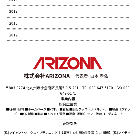
2017
2015
2012
〒803-0274 北九州市小倉南区長尾5-3-5-201 TEL.093-647-5170 FAX.093-
647-5171
事業内容
総合広告業
■各種印刷物 ■ホームページ ■パネル ■看板 ■販促グッズ（ノベルティ） ■模型（ジオラ
マ） ■CM製作 ■翻訳 ■イベント運営 ■視察（研修）ツアー等のコーディネート
主要取引先
(株)アイアン・ワークス・プランニング【福岡市】
(株)旭防災設備【北九州市】
(株)アドテッ