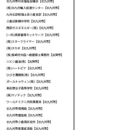
北九州市社会福祉協議会【北九州市】
(株)北九州輸入促進センター【北九州市】
九州北部税理士会小倉支部【北九州市】
小倉日新館中学校【北九州市】
西部ガスエネルギー(株)【北九州市】
(一社)資源循環ネットワーク【北九州市】
(株)スターフライヤー【北九州市】
(株)タカギ【北九州市】
(株)長崎材木店一級建築士事務所【古賀市】
ニビシ醤油(株)【古賀市】
(株)ハートピア【北九州市】
ひびき灘開発(株)【北九州市】
ポールトゥウィン(株)【北九州市】
美萩野女子高等学校【北九州市】
(株)ヤノテック【北九州市】
ワールドミクニ共同事業体【北九州市】
北九州市環境局【北九州市】
北九州市建設局【北九州市】
北九州市小倉南区役所【北九州市】
北九州市産業経済局【北九州市】