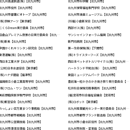
北九州高速鉄道(株)【北九州市】
北九州市科学館【北九州市】
北九州市役所【北九州市】
北九州保育福祉専門学校【北九州市】
北九州市響灘ビオトープ【北九州市】
北九州市漫画ミュージアム【北九州市】
(株)京映アーツ【東京都】
(社福)小倉新栄会【北九州市】
こくらDream実行委員【北九州市】
西部ガス(株)【北九州市】
皿倉山プレミアム夜景の日実行委員会【北九州市】
サンシャインフォーラム福岡【北九州市】
(株)新美【北九州市】
新門司病院【北九州市】
全国かくれキリシタン研究会【北九州市】
第一生命保険(株)【下関市】
東港運輸(株)【北九州市】
(株)トライスターフーズ【北九州市】
西日本工業大学【北九州市】
西日本ペットボトルリサイクル(株)【北九州市】
(公財)日本水道協会【東京都】
ハートランド平尾台(株）【北九州市】
(株)ハナダ建設【福津市】
東田ミュージアムパーク【北九州市】
福岡県立小倉工業高等学校【北九州市】
豊前海一粒かきのかき焼き祭り実行委員会【北九州市】
(株)フロム・ワン【北九州市】
松井社会保険労務事務所 【北九州市】
美萩野臨床医学専門学校【北九州市】
(福)宮若市社会福祉協議会【宮若市】
(株)郵宣協会【北九州市】
(株)ロボット【東京都】
わっしょい百万夏まつり事務局【北九州市】
北九州産業観光センター実行委員会【北九州市】
北九州市都市戦略局【北九州市】
北九州市都市ブランド創造局【北九州市】
北九州市公営競技局【北九州市】
北九州市小倉北区役所【北九州市】
北九州市港湾空港局【北九州市】
北九州市財政・変革局【北九州市】