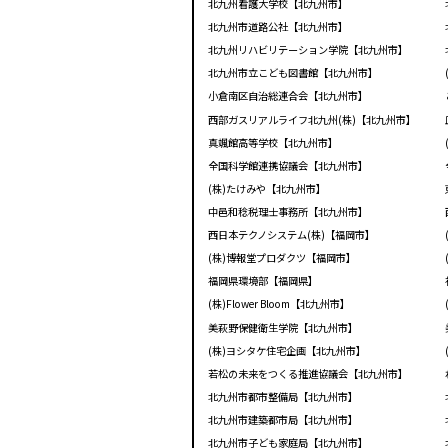
北九州看護大学校【北九州市】
北九州市道路公社【北九州市】
北九州リハビリテーション学院【北九州市】
北九州市立こども図書館【北九州市】
小倉南区自治総連合会【北九州市】
西部ガスリアルライフ北九州(株)【北九州市】
真颯館高等学校【北九州市】
全国科学館連携協議会【北九州市】
(株)たけみや【北九州市】
中邑和稔税理士事務所【北九州市】
西日本テクノシステム(株)【福岡市】
(株)博報堂プロダクツ【福岡市】
福岡県環境部【福岡県】
(株)Flower Bloom【北九州市】
美萩野保健衛生学院【北九州市】
(株)ヨシタケ住宅企画【北九州市】
若松の未来をつくる推進協議会【北九州市】
北九州市都市整備局【北九州市】
北九州市建築都市局【北九州市】
北九州市子ども家庭局【北九州市】