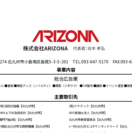
274 北九州市小倉南区長尾5-3-5-201 TEL.093-647-5170 FAX.093-6
事業内容
総合広告業
ネル ■看板 ■販促グッズ（ノベルティ） ■模型（ジオラマ） ■CM製作 ■翻訳 ■イベント運営 ■
主要取引先
(株)旭防災設備【北九州市】
(株)アドテック【北九州市】
HKK＆TEK合同会社【北九州市】
APG税理士法人【北九州市】
関門汽船(株)【北九州市】
北九州市教育委員会【北九州市】
(地独)北九州市立病院機構【北九州市】
(一社)北九州エコタウンネットワーク【北九州市】