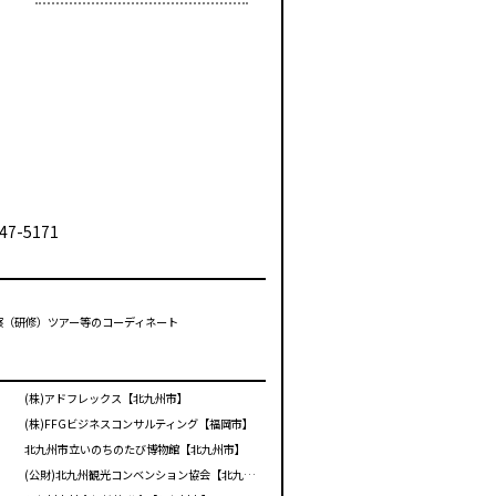
47-5171
視察（研修）ツアー等のコーディネート
(株)アドフレックス【北九州市】
(株)FFGビジネスコンサルティング【福岡市】
北九州市立いのちのたび博物館【北九州市】
(公財)北九州観光コンベンション協会【北九州市】