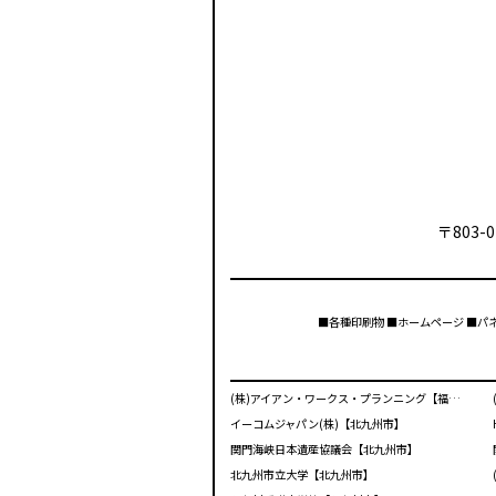
〒803-0
■各種印刷物 ■ホームページ ■パ
(株)アイアン・ワークス・プランニング【福岡市】
イーコムジャパン(株)【北九州市】
関門海峡日本遺産協議会【北九州市】
北九州市立大学【北九州市】