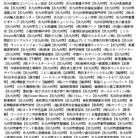
北九州観光コンベンション協会【北九州市】
北九州看護大学校【北九州市】
北九州高速鉄道
(株)【北九州市】
北九州市科学館【北九州市】
北九州市社会福祉協議会【北九州市】
北九州市
道路公社【北九州市】
北九州市役所【北九州市】
北九州保育福祉専門学校【北九州市】
(株)北
九州輸入促進センター【北九州市】
北九州リハビリテーション学院【北九州市】
北九州市響灘
ビオトープ【北九州市】
北九州市漫画ミュージアム【北九州市】
九州北部税理士会小倉支部
【北九州市】
北九州市立こども図書館【北九州市】
(株)京映アーツ【東京都】
(社福)小倉新栄
会【北九州市】
小倉日新館中学校【北九州市】
小倉南区自治総連合会【北九州市】
こくら
Dream実行委員【北九州市】
西部ガス(株)【北九州市】
西部ガスエネルギー(株)【北九州市】
西部ガスリアルライフ北九州(株)【北九州市】
皿倉山プレミアム夜景の日実行委員会【北九州
市】
サンシャインフォーラム福岡【北九州市】
(一社)資源循環ネットワーク【北九州市】
真颯
館高等学校【北九州市】
(株)新美【北九州市】
新門司病院【北九州市】
(株)スターフライヤー
【北九州市】
全国科学館連携協議会【北九州市】
全国かくれキリシタン研究会【北九州市】
第一生命保険(株)【下関市】
(株)タカギ【北九州市】
(株)たけみや【北九州市】
東港運輸(株)
【北九州市】
(株)トライスターフーズ【北九州市】
(株)長崎材木店一級建築士事務所【古賀
市】
中邑和稔税理士事務所【北九州市】
西日本工業大学【北九州市】
西日本ペットボトルリ
サイクル(株)【北九州市】
ニビシ醤油(株)【古賀市】
西日本テクノシステム(株)【福岡市】
(公
財)日本水道協会【東京都】
ハートランド平尾台(株）【北九州市】
(株)ハートピア【北九州
市】
(株)博報堂プロダクツ【福岡市】
(株)ハナダ建設【福津市】
東田ミュージアムパーク【北
九州市】
ひびき灘開発(株)【北九州市】
福岡県環境部【福岡県】
福岡県立小倉工業高等学校
【北九州市】
豊前海一粒かきのかき焼き祭り実行委員会【北九州市】
ポールトゥウィン(株)
【北九州市】
(株)Flower Bloom【北九州市】
(株)フロム・ワン【北九州市】
松井社会保険労
務事務所 【北九州市】
美萩野女子高等学校【北九州市】
美萩野保健衛生学院【北九州市】
美
萩野臨床医学専門学校【北九州市】
(福)宮若市社会福祉協議会【宮若市】
(株)ヤノテック【北
九州市】
(株)ヨシタケ住宅企画【北九州市】
(株)郵宣協会【北九州市】
(株)ロボット【東京
都】
ワールドミクニ共同事業体【北九州市】
若松の未来をつくる推進協議会【北九州市】
わ
っしょい百万夏まつり事務局【北九州市】
北九州産業観光センター実行委員会【北九州市】
北
九州市環境局【北九州市】
北九州市都市整備局【北九州市】
北九州市都市戦略局【北九州市】
北九州市都市ブランド創造局【北九州市】
北九州市建設局【北九州市】
北九州市建築都市局
【北九州市】
北九州市公営競技局【北九州市】
北九州市小倉北区役所【北九州市】
北九州市
小倉南区役所【北九州市】
北九州市子ども家庭局【北九州市】
北九州市港湾空港局【北九州