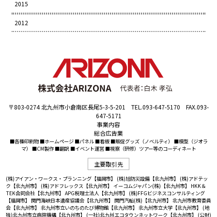
2015
2012
〒803-0274 北九州市小倉南区長尾5-3-5-201 TEL.093-647-5170 FAX.093-
647-5171
事業内容
総合広告業
■各種印刷物 ■ホームページ ■パネル ■看板 ■販促グッズ（ノベルティ） ■模型（ジオラ
マ） ■CM製作 ■翻訳 ■イベント運営 ■視察（研修）ツアー等のコーディネート
主要取引先
(株)アイアン・ワークス・プランニング【福岡市】
(株)旭防災設備【北九州市】
(株)アドテッ
ク【北九州市】
(株)アドフレックス【北九州市】
イーコムジャパン(株)【北九州市】
HKK＆
TEK合同会社【北九州市】
APG税理士法人【北九州市】
(株)FFGビジネスコンサルティング
【福岡市】
関門海峡日本遺産協議会【北九州市】
関門汽船(株)【北九州市】
北九州市教育委員
会【北九州市】
北九州市立いのちのたび博物館【北九州市】
北九州市立大学【北九州市】
(地
独)北九州市立病院機構【北九州市】
(一社)北九州エコタウンネットワーク【北九州市】
(公財)