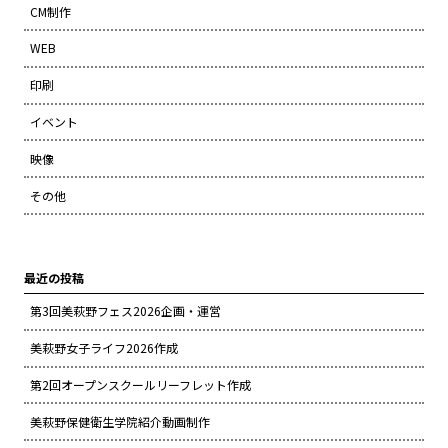
CM制作
WEB
印刷
イベント
映像
その他
最近の投稿
第3回美萩野フェス2026企画・運営
美萩野女子ライフ2026作成
第2回オープンスクールリーフレット作成
美萩野保健衛生学院紹介動画制作