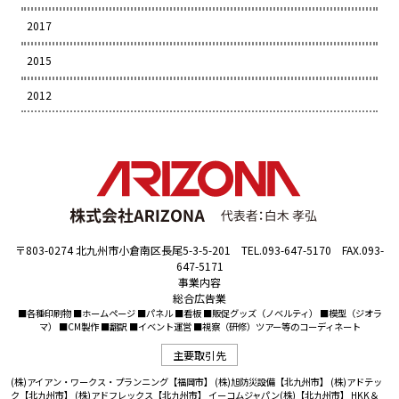
2017
2015
2012
〒803-0274 北九州市小倉南区長尾5-3-5-201 TEL.093-647-5170 FAX.093-
647-5171
事業内容
総合広告業
■各種印刷物 ■ホームページ ■パネル ■看板 ■販促グッズ（ノベルティ） ■模型（ジオラ
マ） ■CM製作 ■翻訳 ■イベント運営 ■視察（研修）ツアー等のコーディネート
主要取引先
(株)アイアン・ワークス・プランニング【福岡市】
(株)旭防災設備【北九州市】
(株)アドテッ
ク【北九州市】
(株)アドフレックス【北九州市】
イーコムジャパン(株)【北九州市】
HKK＆