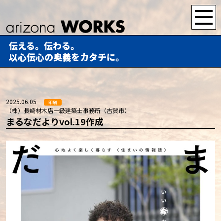
伝える。伝わる。
以心伝心の奥義をカタチに。
2025.06.05
印刷
（株）長崎材木店一級建築士事務所（古賀市）
まるなだよりvol.19作成