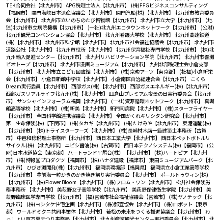
TEK合同会社【北九州市】
APG税理士法人【北九州市】
(株)FFGビジネスコンサルティング
【福岡市】
関門海峡日本遺産協議会【北九州市】
関門汽船(株)【北九州市】
北九州市教育委員
会【北九州市】
北九州市立いのちのたび博物館【北九州市】
北九州市立大学【北九州市】
(地
独)北九州市立病院機構【北九州市】
(一社)北九州エコタウンネットワーク【北九州市】
(公財)
北九州観光コンベンション協会【北九州市】
北九州看護大学校【北九州市】
北九州高速鉄道
(株)【北九州市】
北九州市科学館【北九州市】
北九州市社会福祉協議会【北九州市】
北九州市
道路公社【北九州市】
北九州市役所【北九州市】
北九州保育福祉専門学校【北九州市】
(株)北
九州輸入促進センター【北九州市】
北九州リハビリテーション学院【北九州市】
北九州市響灘
ビオトープ【北九州市】
北九州市漫画ミュージアム【北九州市】
九州北部税理士会小倉支部
【北九州市】
北九州市立こども図書館【北九州市】
(株)京映アーツ【東京都】
(社福)小倉新栄
会【北九州市】
小倉日新館中学校【北九州市】
小倉南区自治総連合会【北九州市】
こくら
Dream実行委員【北九州市】
西部ガス(株)【北九州市】
西部ガスエネルギー(株)【北九州市】
西部ガスリアルライフ北九州(株)【北九州市】
皿倉山プレミアム夜景の日実行委員会【北九州
市】
サンシャインフォーラム福岡【北九州市】
(一社)資源循環ネットワーク【北九州市】
真颯
館高等学校【北九州市】
(株)新美【北九州市】
新門司病院【北九州市】
(株)スターフライヤー
【北九州市】
全国科学館連携協議会【北九州市】
全国かくれキリシタン研究会【北九州市】
第一生命保険(株)【下関市】
(株)タカギ【北九州市】
(株)たけみや【北九州市】
東港運輸(株)
【北九州市】
(株)トライスターフーズ【北九州市】
(株)長崎材木店一級建築士事務所【古賀
市】
中邑和稔税理士事務所【北九州市】
西日本工業大学【北九州市】
西日本ペットボトルリ
サイクル(株)【北九州市】
ニビシ醤油(株)【古賀市】
西日本テクノシステム(株)【福岡市】
(公
財)日本水道協会【東京都】
ハートランド平尾台(株）【北九州市】
(株)ハートピア【北九州
市】
(株)博報堂プロダクツ【福岡市】
(株)ハナダ建設【福津市】
東田ミュージアムパーク【北
九州市】
ひびき灘開発(株)【北九州市】
福岡県環境部【福岡県】
福岡県立小倉工業高等学校
【北九州市】
豊前海一粒かきのかき焼き祭り実行委員会【北九州市】
ポールトゥウィン(株)
【北九州市】
(株)Flower Bloom【北九州市】
(株)フロム・ワン【北九州市】
松井社会保険労
務事務所 【北九州市】
美萩野女子高等学校【北九州市】
美萩野保健衛生学院【北九州市】
美
萩野臨床医学専門学校【北九州市】
(福)宮若市社会福祉協議会【宮若市】
(株)ヤノテック【北
九州市】
(株)ヨシタケ住宅企画【北九州市】
(株)郵宣協会【北九州市】
(株)ロボット【東京
都】
ワールドミクニ共同事業体【北九州市】
若松の未来をつくる推進協議会【北九州市】
わ
っしょい百万夏まつり事務局【北九州市】
北九州産業観光センター実行委員会【北九州市】
北