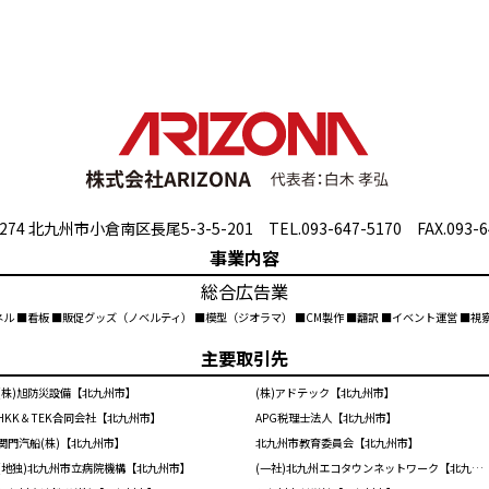
274 北九州市小倉南区長尾5-3-5-201 TEL.093-647-5170 FAX.093-6
事業内容
総合広告業
ネル ■看板 ■販促グッズ（ノベルティ） ■模型（ジオラマ） ■CM製作 ■翻訳 ■イベント運営 ■
主要取引先
(株)旭防災設備【北九州市】
(株)アドテック【北九州市】
HKK＆TEK合同会社【北九州市】
APG税理士法人【北九州市】
関門汽船(株)【北九州市】
北九州市教育委員会【北九州市】
(地独)北九州市立病院機構【北九州市】
(一社)北九州エコタウンネットワーク【北九州市】