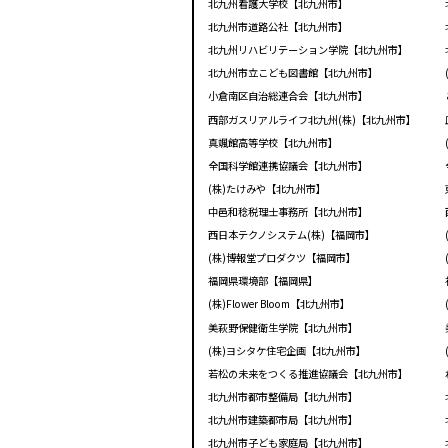
北九州看護大学校【北九州市】
北九州市道路公社【北九州市】
北九州リハビリテーション学院【北九州市】
北九州市立こども図書館【北九州市】
小倉南区自治総連合会【北九州市】
西部ガスリアルライフ北九州(株)【北九州市】
真颯館高等学校【北九州市】
全国科学館連携協議会【北九州市】
(株)たけみや【北九州市】
中邑和稔税理士事務所【北九州市】
西日本テクノシステム(株)【福岡市】
(株)博報堂プロダクツ【福岡市】
福岡県環境部【福岡県】
(株)Flower Bloom【北九州市】
美萩野保健衛生学院【北九州市】
(株)ヨシタケ住宅企画【北九州市】
若松の未来をつくる推進協議会【北九州市】
北九州市都市整備局【北九州市】
北九州市建築都市局【北九州市】
北九州市子ども家庭局【北九州市】