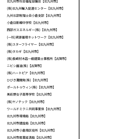
北九州市社会福祉協議会【北九州市】
(株)北九州輸入促進センター【北九州市】
九州北部税理士会小倉支部【北九州市】
小倉日新館中学校【北九州市】
西部ガスエネルギー(株)【北九州市】
(一社)資源循環ネットワーク【北九州市】
(株)スターフライヤー【北九州市】
(株)タカギ【北九州市】
(株)長崎材木店一級建築士事務所【古賀市】
ニビシ醤油(株)【古賀市】
(株)ハートピア【北九州市】
ひびき灘開発(株)【北九州市】
ポールトゥウィン(株)【北九州市】
美萩野女子高等学校【北九州市】
(株)ヤノテック【北九州市】
ワールドミクニ共同事業体【北九州市】
北九州市環境局【北九州市】
北九州市建設局【北九州市】
北九州市小倉南区役所【北九州市】
北九州市産業経済局【北九州市】