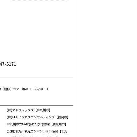
47-5171
視察（研修）ツアー等のコーディネート
(株)アドフレックス【北九州市】
(株)FFGビジネスコンサルティング【福岡市】
北九州市立いのちのたび博物館【北九州市】
(公財)北九州観光コンベンション協会【北九州市】