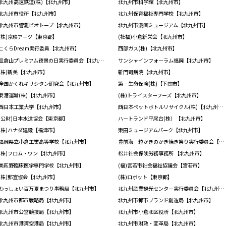
北九州高速鉄道(株)【北九州市】
北九州市科学館【北九州市】
北九州市役所【北九州市】
北九州保育福祉専門学校【北九州市】
北九州市響灘ビオトープ【北九州市】
北九州市漫画ミュージアム【北九州市】
(株)京映アーツ【東京都】
(社福)小倉新栄会【北九州市】
こくらDream実行委員【北九州市】
西部ガス(株)【北九州市】
皿倉山プレミアム夜景の日実行委員会【北九州市】
サンシャインフォーラム福岡【北九州市】
(株)新美【北九州市】
新門司病院【北九州市】
全国かくれキリシタン研究会【北九州市】
第一生命保険(株)【下関市】
東港運輸(株)【北九州市】
(株)トライスターフーズ【北九州市】
西日本工業大学【北九州市】
西日本ペットボトルリサイクル(株)【北九州市】
(公財)日本水道協会【東京都】
ハートランド平尾台(株）【北九州市】
(株)ハナダ建設【福津市】
東田ミュージアムパーク【北九州市】
福岡県立小倉工業高等学校【北九州市】
豊前海一粒かきのかき焼き祭り実行委員会【北九州市】
(株)フロム・ワン【北九州市】
松井社会保険労務事務所 【北九州市】
美萩野臨床医学専門学校【北九州市】
(福)宮若市社会福祉協議会【宮若市】
(株)郵宣協会【北九州市】
(株)ロボット【東京都】
わっしょい百万夏まつり事務局【北九州市】
北九州産業観光センター実行委員会【北九州市】
北九州市都市戦略局【北九州市】
北九州市都市ブランド創造局【北九州市】
北九州市公営競技局【北九州市】
北九州市小倉北区役所【北九州市】
北九州市港湾空港局【北九州市】
北九州市財政・変革局【北九州市】