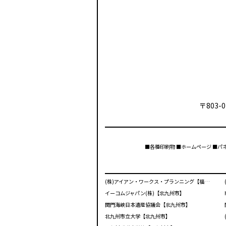
〒803-0
■各種印刷物 ■ホームページ ■パ
(株)アイアン・ワークス・プランニング【福岡市】
イーコムジャパン(株)【北九州市】
関門海峡日本遺産協議会【北九州市】
北九州市立大学【北九州市】