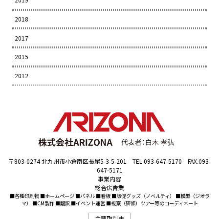
2018
2017
2015
2012
〒803-0274 北九州市小倉南区長尾5-3-5-201 TEL.093-647-5170 FAX.093-
647-5171
事業内容
総合広告業
■各種印刷物 ■ホームページ ■パネル ■看板 ■販促グッズ（ノベルティ） ■模型（ジオラ
マ） ■CM製作 ■翻訳 ■イベント運営 ■視察（研修）ツアー等のコーディネート
主要取引先