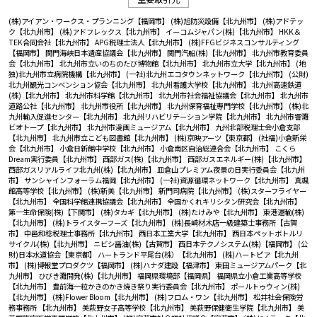
(株)アイアン・ワークス・プランニング【福岡市】
(株)旭防災設備【北九州市】
(株)アドテッ
ク【北九州市】
(株)アドフレックス【北九州市】
イーコムジャパン(株)【北九州市】
HKK＆
TEK合同会社【北九州市】
APG税理士法人【北九州市】
(株)FFGビジネスコンサルティング
【福岡市】
関門海峡日本遺産協議会【北九州市】
関門汽船(株)【北九州市】
北九州市教育委員
会【北九州市】
北九州市立いのちのたび博物館【北九州市】
北九州市立大学【北九州市】
(地
独)北九州市立病院機構【北九州市】
(一社)北九州エコタウンネットワーク【北九州市】
(公財)
北九州観光コンベンション協会【北九州市】
北九州看護大学校【北九州市】
北九州高速鉄道
(株)【北九州市】
北九州市科学館【北九州市】
北九州市社会福祉協議会【北九州市】
北九州市
道路公社【北九州市】
北九州市役所【北九州市】
北九州保育福祉専門学校【北九州市】
(株)北
九州輸入促進センター【北九州市】
北九州リハビリテーション学院【北九州市】
北九州市響灘
ビオトープ【北九州市】
北九州市漫画ミュージアム【北九州市】
九州北部税理士会小倉支部
【北九州市】
北九州市立こども図書館【北九州市】
(株)京映アーツ【東京都】
(社福)小倉新栄
会【北九州市】
小倉日新館中学校【北九州市】
小倉南区自治総連合会【北九州市】
こくら
Dream実行委員【北九州市】
西部ガス(株)【北九州市】
西部ガスエネルギー(株)【北九州市】
西部ガスリアルライフ北九州(株)【北九州市】
皿倉山プレミアム夜景の日実行委員会【北九州
市】
サンシャインフォーラム福岡【北九州市】
(一社)資源循環ネットワーク【北九州市】
真颯
館高等学校【北九州市】
(株)新美【北九州市】
新門司病院【北九州市】
(株)スターフライヤー
【北九州市】
全国科学館連携協議会【北九州市】
全国かくれキリシタン研究会【北九州市】
第一生命保険(株)【下関市】
(株)タカギ【北九州市】
(株)たけみや【北九州市】
東港運輸(株)
【北九州市】
(株)トライスターフーズ【北九州市】
(株)長崎材木店一級建築士事務所【古賀
市】
中邑和稔税理士事務所【北九州市】
西日本工業大学【北九州市】
西日本ペットボトルリ
サイクル(株)【北九州市】
ニビシ醤油(株)【古賀市】
西日本テクノシステム(株)【福岡市】
(公
財)日本水道協会【東京都】
ハートランド平尾台(株）【北九州市】
(株)ハートピア【北九州
市】
(株)博報堂プロダクツ【福岡市】
(株)ハナダ建設【福津市】
東田ミュージアムパーク【北
九州市】
ひびき灘開発(株)【北九州市】
福岡県環境部【福岡県】
福岡県立小倉工業高等学校
【北九州市】
豊前海一粒かきのかき焼き祭り実行委員会【北九州市】
ポールトゥウィン(株)
【北九州市】
(株)Flower Bloom【北九州市】
(株)フロム・ワン【北九州市】
松井社会保険労
務事務所 【北九州市】
美萩野女子高等学校【北九州市】
美萩野保健衛生学院【北九州市】
美