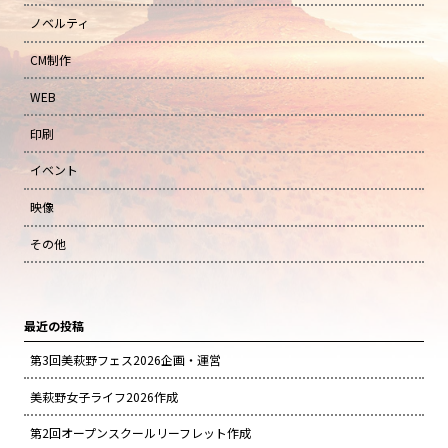
ノベルティ
CM制作
WEB
印刷
イベント
映像
その他
最近の投稿
第3回美萩野フェス2026企画・運営
美萩野女子ライフ2026作成
第2回オープンスクールリーフレット作成