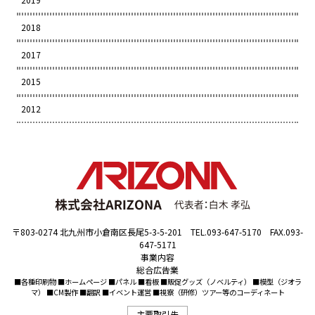
2018
2017
2015
2012
〒803-0274 北九州市小倉南区長尾5-3-5-201 TEL.093-647-5170 FAX.093-
647-5171
事業内容
総合広告業
■各種印刷物 ■ホームページ ■パネル ■看板 ■販促グッズ（ノベルティ） ■模型（ジオラ
マ） ■CM製作 ■翻訳 ■イベント運営 ■視察（研修）ツアー等のコーディネート
主要取引先