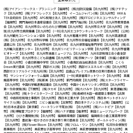
(株)アイアン・ワークス・プランニング【福岡市】
(株)旭防災設備【北九州市】
(株)アドテッ
ク【北九州市】
(株)アドフレックス【北九州市】
イーコムジャパン(株)【北九州市】
HKK＆
TEK合同会社【北九州市】
APG税理士法人【北九州市】
(株)FFGビジネスコンサルティング
【福岡市】
関門海峡日本遺産協議会【北九州市】
関門汽船(株)【北九州市】
北九州市教育委員
会【北九州市】
北九州市立いのちのたび博物館【北九州市】
北九州市立大学【北九州市】
(地
独)北九州市立病院機構【北九州市】
(一社)北九州エコタウンネットワーク【北九州市】
(公財)
北九州観光コンベンション協会【北九州市】
北九州看護大学校【北九州市】
北九州高速鉄道
(株)【北九州市】
北九州市科学館【北九州市】
北九州市社会福祉協議会【北九州市】
北九州市
道路公社【北九州市】
北九州市役所【北九州市】
北九州保育福祉専門学校【北九州市】
(株)北
九州輸入促進センター【北九州市】
北九州リハビリテーション学院【北九州市】
北九州市響灘
ビオトープ【北九州市】
北九州市漫画ミュージアム【北九州市】
九州北部税理士会小倉支部
【北九州市】
北九州市立こども図書館【北九州市】
(株)京映アーツ【東京都】
(社福)小倉新栄
会【北九州市】
小倉日新館中学校【北九州市】
小倉南区自治総連合会【北九州市】
こくら
Dream実行委員【北九州市】
西部ガス(株)【北九州市】
西部ガスエネルギー(株)【北九州市】
西部ガスリアルライフ北九州(株)【北九州市】
皿倉山プレミアム夜景の日実行委員会【北九州
市】
サンシャインフォーラム福岡【北九州市】
(一社)資源循環ネットワーク【北九州市】
真颯
館高等学校【北九州市】
(株)新美【北九州市】
新門司病院【北九州市】
(株)スターフライヤー
【北九州市】
全国科学館連携協議会【北九州市】
全国かくれキリシタン研究会【北九州市】
第一生命保険(株)【下関市】
(株)タカギ【北九州市】
(株)たけみや【北九州市】
東港運輸(株)
【北九州市】
(株)トライスターフーズ【北九州市】
(株)長崎材木店一級建築士事務所【古賀
市】
中邑和稔税理士事務所【北九州市】
西日本工業大学【北九州市】
西日本ペットボトルリ
サイクル(株)【北九州市】
ニビシ醤油(株)【古賀市】
西日本テクノシステム(株)【福岡市】
(公
財)日本水道協会【東京都】
ハートランド平尾台(株）【北九州市】
(株)ハートピア【北九州
市】
(株)博報堂プロダクツ【福岡市】
(株)ハナダ建設【福津市】
東田ミュージアムパーク【北
九州市】
ひびき灘開発(株)【北九州市】
福岡県環境部【福岡県】
福岡県立小倉工業高等学校
【北九州市】
豊前海一粒かきのかき焼き祭り実行委員会【北九州市】
ポールトゥウィン(株)
【北九州市】
(株)Flower Bloom【北九州市】
(株)フロム・ワン【北九州市】
松井社会保険労
務事務所 【北九州市】
美萩野女子高等学校【北九州市】
美萩野保健衛生学院【北九州市】
美