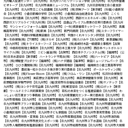
九州輸入促進センター【北九州市】
北九州リハビリテーション学院【北九州市】
北九州市響灘
ビオトープ【北九州市】
北九州市漫画ミュージアム【北九州市】
九州北部税理士会小倉支部
【北九州市】
北九州市立こども図書館【北九州市】
(株)京映アーツ【東京都】
(社福)小倉新栄
会【北九州市】
小倉日新館中学校【北九州市】
小倉南区自治総連合会【北九州市】
こくら
Dream実行委員【北九州市】
西部ガス(株)【北九州市】
西部ガスエネルギー(株)【北九州市】
西部ガスリアルライフ北九州(株)【北九州市】
皿倉山プレミアム夜景の日実行委員会【北九州
市】
サンシャインフォーラム福岡【北九州市】
(一社)資源循環ネットワーク【北九州市】
真颯
館高等学校【北九州市】
(株)新美【北九州市】
新門司病院【北九州市】
(株)スターフライヤー
【北九州市】
全国科学館連携協議会【北九州市】
全国かくれキリシタン研究会【北九州市】
第一生命保険(株)【下関市】
(株)タカギ【北九州市】
(株)たけみや【北九州市】
東港運輸(株)
【北九州市】
(株)トライスターフーズ【北九州市】
(株)長崎材木店一級建築士事務所【古賀
市】
中邑和稔税理士事務所【北九州市】
西日本工業大学【北九州市】
西日本ペットボトルリ
サイクル(株)【北九州市】
ニビシ醤油(株)【古賀市】
西日本テクノシステム(株)【福岡市】
(公
財)日本水道協会【東京都】
ハートランド平尾台(株）【北九州市】
(株)ハートピア【北九州
市】
(株)博報堂プロダクツ【福岡市】
(株)ハナダ建設【福津市】
東田ミュージアムパーク【北
九州市】
ひびき灘開発(株)【北九州市】
福岡県環境部【福岡県】
福岡県立小倉工業高等学校
【北九州市】
豊前海一粒かきのかき焼き祭り実行委員会【北九州市】
ポールトゥウィン(株)
【北九州市】
(株)Flower Bloom【北九州市】
(株)フロム・ワン【北九州市】
松井社会保険労
務事務所 【北九州市】
美萩野女子高等学校【北九州市】
美萩野保健衛生学院【北九州市】
美
萩野臨床医学専門学校【北九州市】
(福)宮若市社会福祉協議会【宮若市】
(株)ヤノテック【北
九州市】
(株)ヨシタケ住宅企画【北九州市】
(株)郵宣協会【北九州市】
(株)ロボット【東京
都】
ワールドミクニ共同事業体【北九州市】
若松の未来をつくる推進協議会【北九州市】
わ
っしょい百万夏まつり事務局【北九州市】
北九州産業観光センター実行委員会【北九州市】
北
九州市環境局【北九州市】
北九州市都市整備局【北九州市】
北九州市都市戦略局【北九州市】
北九州市都市ブランド創造局【北九州市】
北九州市建設局【北九州市】
北九州市建築都市局
【北九州市】
北九州市公営競技局【北九州市】
北九州市小倉北区役所【北九州市】
北九州市
小倉南区役所【北九州市】
北九州市子ども家庭局【北九州市】
北九州市港湾空港局【北九州
市】
北九州市財政・変革局【北九州市】
北九州市産業経済局【北九州市】
北九州市消防局
【北九州市】
北九州市市民文化スポーツ局【北九州市】
北九州市上下水道局【北九州市】
北
九州市人権問題啓発推進協議会【北九州市】
北九州市総務市民局【北九州市】
北九州市大規模