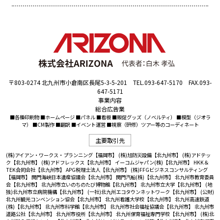
〒803-0274 北九州市小倉南区長尾5-3-5-201 TEL.093-647-5170 FAX.093-
647-5171
事業内容
総合広告業
■各種印刷物 ■ホームページ ■パネル ■看板 ■販促グッズ（ノベルティ） ■模型（ジオラ
マ） ■CM製作 ■翻訳 ■イベント運営 ■視察（研修）ツアー等のコーディネート
主要取引先
(株)アイアン・ワークス・プランニング【福岡市】
(株)旭防災設備【北九州市】
(株)アドテッ
ク【北九州市】
(株)アドフレックス【北九州市】
イーコムジャパン(株)【北九州市】
HKK＆
TEK合同会社【北九州市】
APG税理士法人【北九州市】
(株)FFGビジネスコンサルティング
【福岡市】
関門海峡日本遺産協議会【北九州市】
関門汽船(株)【北九州市】
北九州市教育委員
会【北九州市】
北九州市立いのちのたび博物館【北九州市】
北九州市立大学【北九州市】
(地
独)北九州市立病院機構【北九州市】
(一社)北九州エコタウンネットワーク【北九州市】
(公財)
北九州観光コンベンション協会【北九州市】
北九州看護大学校【北九州市】
北九州高速鉄道
(株)【北九州市】
北九州市科学館【北九州市】
北九州市社会福祉協議会【北九州市】
北九州市
道路公社【北九州市】
北九州市役所【北九州市】
北九州保育福祉専門学校【北九州市】
(株)北