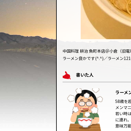
中国料理 耕治 魚町本店＠小倉（旧電
ラーメン良かです(^.^)／ラーメン12
書いた人
ラーメン
58歳
メンマ
若い時
に連れ
意味万