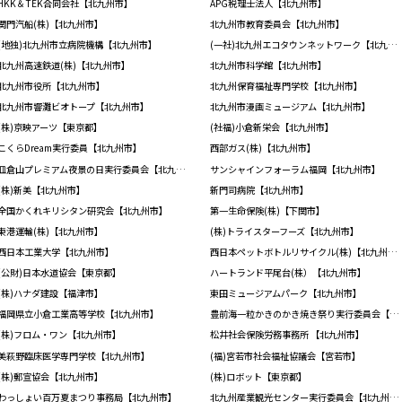
HKK＆TEK合同会社【北九州市】
APG税理士法人【北九州市】
関門汽船(株)【北九州市】
北九州市教育委員会【北九州市】
(地独)北九州市立病院機構【北九州市】
(一社)北九州エコタウンネットワーク【北九州市】
北九州高速鉄道(株)【北九州市】
北九州市科学館【北九州市】
北九州市役所【北九州市】
北九州保育福祉専門学校【北九州市】
北九州市響灘ビオトープ【北九州市】
北九州市漫画ミュージアム【北九州市】
(株)京映アーツ【東京都】
(社福)小倉新栄会【北九州市】
こくらDream実行委員【北九州市】
西部ガス(株)【北九州市】
皿倉山プレミアム夜景の日実行委員会【北九州市】
サンシャインフォーラム福岡【北九州市】
(株)新美【北九州市】
新門司病院【北九州市】
全国かくれキリシタン研究会【北九州市】
第一生命保険(株)【下関市】
東港運輸(株)【北九州市】
(株)トライスターフーズ【北九州市】
西日本工業大学【北九州市】
西日本ペットボトルリサイクル(株)【北九州市】
(公財)日本水道協会【東京都】
ハートランド平尾台(株）【北九州市】
(株)ハナダ建設【福津市】
東田ミュージアムパーク【北九州市】
福岡県立小倉工業高等学校【北九州市】
豊前海一粒かきのかき焼き祭り実行委員会【北九州市】
(株)フロム・ワン【北九州市】
松井社会保険労務事務所 【北九州市】
美萩野臨床医学専門学校【北九州市】
(福)宮若市社会福祉協議会【宮若市】
(株)郵宣協会【北九州市】
(株)ロボット【東京都】
わっしょい百万夏まつり事務局【北九州市】
北九州産業観光センター実行委員会【北九州市】