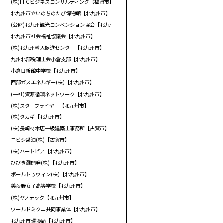
(株)FFGビジネスコンサルティング【福岡市】
北九州市立いのちのたび博物館【北九州市】
(公財)北九州観光コンベンション協会【北九州市】
北九州市社会福祉協議会【北九州市】
(株)北九州輸入促進センター【北九州市】
九州北部税理士会小倉支部【北九州市】
小倉日新館中学校【北九州市】
西部ガスエネルギー(株)【北九州市】
(一社)資源循環ネットワーク【北九州市】
(株)スターフライヤー【北九州市】
(株)タカギ【北九州市】
(株)長崎材木店一級建築士事務所【古賀市】
ニビシ醤油(株)【古賀市】
(株)ハートピア【北九州市】
ひびき灘開発(株)【北九州市】
ポールトゥウィン(株)【北九州市】
美萩野女子高等学校【北九州市】
(株)ヤノテック【北九州市】
ワールドミクニ共同事業体【北九州市】
北九州市環境局【北九州市】