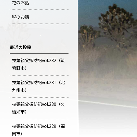
花のお話
税のお話
最近の投稿
拉麺親父探訪記vol.232（筑
紫野市）
拉麺親父探訪記vol.231（北
九州市）
拉麺親父探訪記vol.230（久
留米市）
拉麺親父探訪記vol.229（福
岡市）