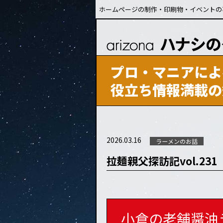
ホームページの制作・印刷物・イベントの
プロ・マニアによ
役立ち情報満載の
2026.03.16
ラーメンのお話
拉麺親父探訪記vol.23
小倉の老舗醤油