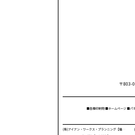
〒803-0
■各種印刷物 ■ホームページ ■パ
(株)アイアン・ワークス・プランニング【福岡市】