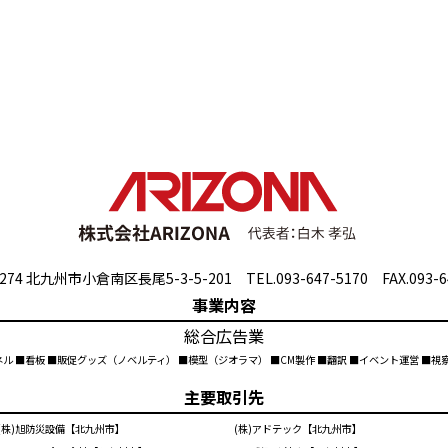
274 北九州市小倉南区長尾5-3-5-201 TEL.093-647-5170 FAX.093-6
事業内容
総合広告業
ネル ■看板 ■販促グッズ（ノベルティ） ■模型（ジオラマ） ■CM製作 ■翻訳 ■イベント運営 ■
主要取引先
(株)旭防災設備【北九州市】
(株)アドテック【北九州市】