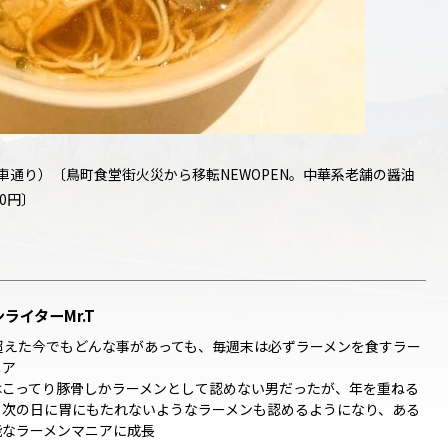
車通り）〔鳥町食堂街火災から移転NEWOPEN。中華系老舗の醤油
10円〕
ライターMr.T
を超えた今でもどんな事があっても、毎週末は必ずラーメンを食すラー
ニア
はこってり豚骨しかラーメンとして認めない男だったが、年を重ねる
、次の日に胃にもたれないようなラーメンも認めるようになり、ある
能なラーメンマニアに成長