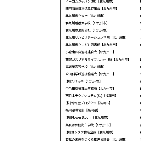
イーコムジャパン(株)【北九州市】
関門海峡日本遺産協議会【北九州市】
北九州市立大学【北九州市】
北九州看護大学校【北九州市】
北九州市道路公社【北九州市】
北九州リハビリテーション学院【北九州市】
北九州市立こども図書館【北九州市】
小倉南区自治総連合会【北九州市】
西部ガスリアルライフ北九州(株)【北九州市】
真颯館高等学校【北九州市】
全国科学館連携協議会【北九州市】
(株)たけみや【北九州市】
中邑和稔税理士事務所【北九州市】
西日本テクノシステム(株)【福岡市】
(株)博報堂プロダクツ【福岡市】
福岡県環境部【福岡県】
(株)Flower Bloom【北九州市】
美萩野保健衛生学院【北九州市】
(株)ヨシタケ住宅企画【北九州市】
若松の未来をつくる推進協議会【北九州市】