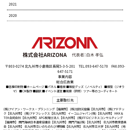
2021
2020
〒803-0274 北九州市小倉南区長尾5-3-5-201 TEL.093-647-5170 FAX.093-
647-5171
事業内容
総合広告業
■各種印刷物 ■ホームページ ■パネル ■看板 ■販促グッズ（ノベルティ） ■模型（ジオラ
マ） ■CM製作 ■翻訳 ■イベント運営 ■視察（研修）ツアー等のコーディネート
主要取引先
(株)アイアン・ワークス・プランニング【福岡市】
(株)旭防災設備【北九州市】
(株)アドテッ
ク【北九州市】
(株)アドフレックス【北九州市】
イーコムジャパン(株)【北九州市】
HKK＆
TEK合同会社【北九州市】
APG税理士法人【北九州市】
(株)FFGビジネスコンサルティング
【福岡市】
関門海峡日本遺産協議会【北九州市】
関門汽船(株)【北九州市】
北九州市教育委員
会【北九州市】
北九州市立いのちのたび博物館【北九州市】
北九州市立大学【北九州市】
(地