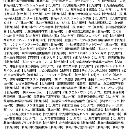
独)北九州市立病院機構【北九州市】
(一社)北九州エコタウンネットワーク【北九州市】
(公財)
北九州観光コンベンション協会【北九州市】
北九州看護大学校【北九州市】
北九州高速鉄道
(株)【北九州市】
北九州市科学館【北九州市】
北九州市社会福祉協議会【北九州市】
北九州市
道路公社【北九州市】
北九州市役所【北九州市】
北九州保育福祉専門学校【北九州市】
(株)北
九州輸入促進センター【北九州市】
北九州リハビリテーション学院【北九州市】
北九州市響灘
ビオトープ【北九州市】
北九州市漫画ミュージアム【北九州市】
九州北部税理士会小倉支部
【北九州市】
北九州市立こども図書館【北九州市】
(株)京映アーツ【東京都】
(社福)小倉新栄
会【北九州市】
小倉日新館中学校【北九州市】
小倉南区自治総連合会【北九州市】
こくら
Dream実行委員【北九州市】
西部ガス(株)【北九州市】
西部ガスエネルギー(株)【北九州市】
西部ガスリアルライフ北九州(株)【北九州市】
皿倉山プレミアム夜景の日実行委員会【北九州
市】
サンシャインフォーラム福岡【北九州市】
(一社)資源循環ネットワーク【北九州市】
真颯
館高等学校【北九州市】
(株)新美【北九州市】
新門司病院【北九州市】
(株)スターフライヤー
【北九州市】
全国科学館連携協議会【北九州市】
全国かくれキリシタン研究会【北九州市】
第一生命保険(株)【下関市】
(株)タカギ【北九州市】
(株)たけみや【北九州市】
東港運輸(株)
【北九州市】
(株)トライスターフーズ【北九州市】
(株)長崎材木店一級建築士事務所【古賀
市】
中邑和稔税理士事務所【北九州市】
西日本工業大学【北九州市】
西日本ペットボトルリ
サイクル(株)【北九州市】
ニビシ醤油(株)【古賀市】
西日本テクノシステム(株)【福岡市】
(公
財)日本水道協会【東京都】
ハートランド平尾台(株）【北九州市】
(株)ハートピア【北九州
市】
(株)博報堂プロダクツ【福岡市】
(株)ハナダ建設【福津市】
東田ミュージアムパーク【北
九州市】
ひびき灘開発(株)【北九州市】
福岡県環境部【福岡県】
福岡県立小倉工業高等学校
【北九州市】
豊前海一粒かきのかき焼き祭り実行委員会【北九州市】
ポールトゥウィン(株)
【北九州市】
(株)Flower Bloom【北九州市】
(株)フロム・ワン【北九州市】
松井社会保険労
務事務所 【北九州市】
美萩野女子高等学校【北九州市】
美萩野保健衛生学院【北九州市】
美
萩野臨床医学専門学校【北九州市】
(福)宮若市社会福祉協議会【宮若市】
(株)ヤノテック【北
九州市】
(株)ヨシタケ住宅企画【北九州市】
(株)郵宣協会【北九州市】
(株)ロボット【東京
都】
ワールドミクニ共同事業体【北九州市】
若松の未来をつくる推進協議会【北九州市】
わ
っしょい百万夏まつり事務局【北九州市】
北九州産業観光センター実行委員会【北九州市】
北
九州市環境局【北九州市】
北九州市都市整備局【北九州市】
北九州市都市戦略局【北九州市】
北九州市都市ブランド創造局【北九州市】
北九州市建設局【北九州市】
北九州市建築都市局
【北九州市】
北九州市公営競技局【北九州市】
北九州市小倉北区役所【北九州市】
北九州市