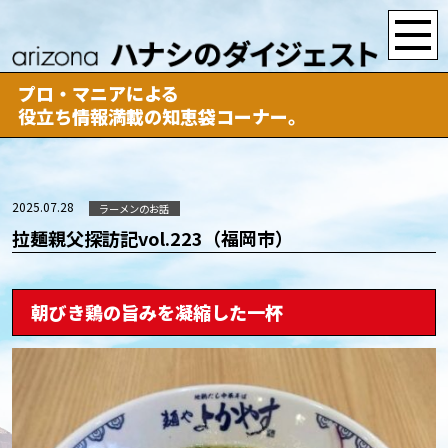
プロ・マニアによる
役立ち情報満載の知恵袋コーナー。
2025.07.28
ラーメンのお話
拉麺親父探訪記vol.223（福岡市）
朝びき鶏の旨みを凝縮した一杯