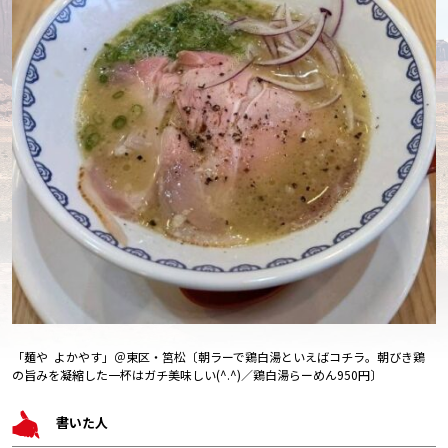
「麺や よかやす」＠東区・筥松〔朝ラーで鶏白湯といえばコチラ。朝びき鶏
の旨みを凝縮した一杯はガチ美味しい(^.^)／鶏白湯らーめん950円〕
書いた人